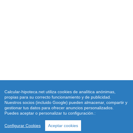
Calcular-hipoteca.net utiliza cookies de analítica anónimas,
propias para su correcto funcionamiento y de publicidad.
Nuestros socios (incluido Google) pueden almacenar, compartir y
gestionar tus datos para ofrecer anuncios personalizados.
Puedes aceptar o personalizar tu configuración.:
Configurar Cookies
Aceptar cookies
© calcular-hipoteca.net 2.022 -
Aviso legal
-
Cookies
-
Condiciones
-
Contacto: dimarinternet(arroba)gmail.com