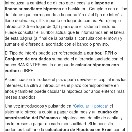
Introduzca la cantidad de dinero que necesita o
importe a
financiar mediante hipoteca
de bankinter . Complete con el tipo
de interés que corresponde a la operación (si el tipo de interés
tiene decimales, utilizar punto en lugar de comas. Por ejemplo
introducir 3.5 en lugar de 3,5) para que el sistema funcione.
Puede consultar el Euribor actúal que le informamos en el lateral
de esta página (al final de la pantalla si consulta con el movil) y
sumarle el diferencial acordado con el banco o previsto.
El Tipo de interés puede ser referenciado a
euribor, IRPH o
Conjunto de entidades
sumando el diferencial pactado con el
banco BANKINTER con lo que puede
calcular hipoteca con
euribor
o IRPH
A continuación introduce el plazo para devolver el capital más los
intereses. La cifra a introducir es el plazo correspondiente en
años y también puede cacular la hipoteca por años enteros más
meses añadidos.
Una vez introducidos y pulsando en "
Calcular Hipoteca
" el
sistema le ofrece la cuota a pagar cada mes y un
cuadro de
amortización del Préstamo
o hipoteca con detalle de capital y
los intereses a pagar en cada mensualildad. Si lo necesita,
podemos facilitarle la
calculadora de Hipoteca en Excel
con el