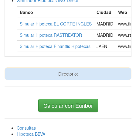
Simulador Hipotecas ING Direct
Banco
Ciudad
Web
Simular Hipoteca EL CORTE INGLES
MADRID
www.finan
Simular Hipoteca RASTREATOR
MADRID
www.rast
Simular Hipoteca Finanttis Hipotecas
JAEN
www.finan
Directorio:
Calcular con Euribor
Consultas
Hipoteca BBVA