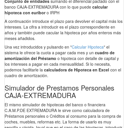
Conjunto de entidades
sumando el diferencial pactado con el
banco CAJA-EXTREMADURA con lo que puede
calcular
hipoteca con euribor
o IRPH
A continuación introduce el plazo para devolver el capital más los
intereses. La cifra a introducir es el plazo correspondiente en
años y también puede cacular la hipoteca por años enteros más
meses añadidos.
Una vez introducidos y pulsando en "
Calcular Hipoteca
" el
sistema le ofrece la cuota a pagar cada mes y un
cuadro de
amortización del Préstamo
o hipoteca con detalle de capital y
los intereses a pagar en cada mensualildad. Si lo necesita,
podemos facilitarle la
calculadora de Hipoteca en Excel
con el
cuadro de amortización.
Simulador de Prestamos Personales
CAJA-EXTREMADURA
El mismo simulador de hipotecas del banco o financiera
C.A.M.P.DE EXTREMADURA le sirve como calculadora de
Préstamos personales o Créditos al consumo para la compra de
coches, muebles, reformas etc. La forma de usarlo es muy
sencilla y rápida. Igual que en el caso de las hipotecas, introducir