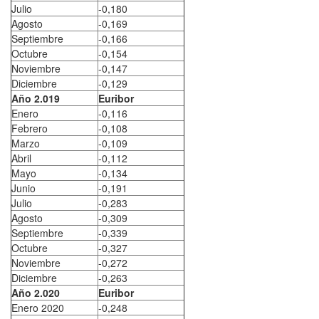
Julio
-0,180
Agosto
-0,169
Septiembre
-0,166
Octubre
-0,154
Noviembre
-0,147
Diciembre
-0,129
Año 2.019
Euribor
Enero
-0,116
Febrero
-0,108
Marzo
-0,109
Abril
-0,112
Mayo
-0,134
Junio
-0,191
Julio
-0,283
Agosto
-0,309
Septiembre
-0,339
Octubre
-0,327
Noviembre
-0,272
Diciembre
-0,263
Año 2.020
Euribor
Enero 2020
-0,248