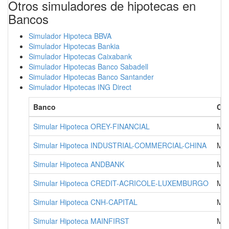
Otros simuladores de hipotecas en
Bancos
Simulador Hipoteca BBVA
Simulador Hipotecas Bankia
Simulador Hipotecas Caixabank
Simulador Hipotecas Banco Sabadell
Simulador Hipotecas Banco Santander
Simulador Hipotecas ING Direct
Banco
Ci
Simular Hipoteca OREY-FINANCIAL
MA
Simular Hipoteca INDUSTRIAL-COMMERCIAL-CHINA
MA
Simular Hipoteca ANDBANK
MA
Simular Hipoteca CREDIT-ACRICOLE-LUXEMBURGO
MA
Simular Hipoteca CNH-CAPITAL
MA
Simular Hipoteca MAINFIRST
MA