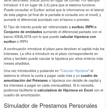
tiene decimales, utilizar punto en lugar de comas. Por ejemplo
introducir 3.5 en lugar de 3,5) para que el sistema funcione.
Puede consultar el Euribor actúal que le informamos en el lateral
de esta página (al final de la pantalla si consulta con el movil) y
sumarle el diferencial acordado con el banco o previsto.
El Tipo de interés puede ser referenciado a
euribor, IRPH o
Conjunto de entidades
sumando el diferencial pactado con el
banco IDEALISTA con lo que puede
calcular hipoteca con
euribor
o IRPH
A continuación introduce el plazo para devolver el capital más los
intereses. La cifra a introducir es el plazo correspondiente en
años y también puede cacular la hipoteca por años enteros más
meses añadidos.
Una vez introducidos y pulsando en "
Calcular Hipoteca
" el
sistema le ofrece la cuota a pagar cada mes y un
cuadro de
amortización del Préstamo
o hipoteca con detalle de capital y
los intereses a pagar en cada mensualildad. Si lo necesita,
podemos facilitarle la
calculadora de Hipoteca en Excel
con el
cuadro de amortización.
Simulador de Prestamos Personales