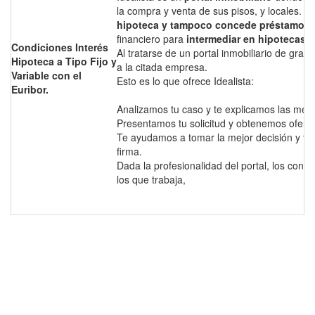
la compra y venta de sus pisos, y locales. P
hipoteca y tampoco concede préstamos h
financiero para
intermediar en hipotecas
a
Condiciones Interés
Al tratarse de un portal inmobiliario de gran
Hipoteca a Tipo Fijo y
a la citada empresa.
Variable con el
Esto es lo que ofrece Idealista:
Euribor.
Analizamos tu caso y te explicamos las mej
Presentamos tu solicitud y obtenemos ofert
Te ayudamos a tomar la mejor decisión y te
firma.
Dada la profesionalidad del portal, los con
los que trabaja,