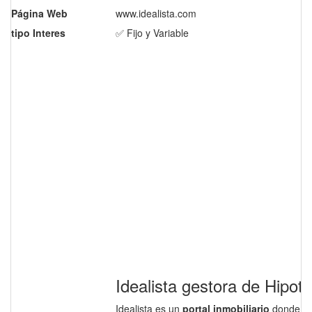
Página Web
www.idealista.com
tipo Interes
✅ Fijo y Variable
Idealista gestora de Hipot
Idealista es un
portal inmobiliario
donde se