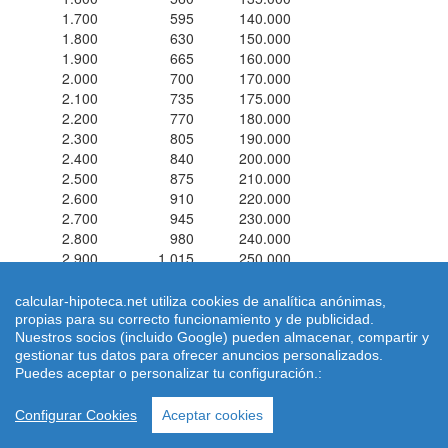
1.700
595
140.000
1.800
630
150.000
1.900
665
160.000
2.000
700
170.000
2.100
735
175.000
2.200
770
180.000
2.300
805
190.000
2.400
840
200.000
2.500
875
210.000
2.600
910
220.000
2.700
945
230.000
2.800
980
240.000
2.900
1.015
250.000
3.000
1.050
250.000
calcular-hipoteca.net utiliza cookies de analítica anónimas,
propias para su correcto funcionamiento y de publicidad.
Simuladores de hipotecas ® 2026 calcular-hipoteca.net
Home
|
Nuestros socios (incluido Google) pueden almacenar, compartir y
Calcular letra de hipoteca
|
Revisar hipoteca
|
Condiciones de uso
gestionar tus datos para ofrecer anuncios personalizados.
|
Aviso Legal
-
Puedes aceptar o personalizar tu configuración.:
|
Quienes Somos
|
Política de Cookies
| Email:
dimarinternet(arroba)gmail.com
Configurar Cookies
Aceptar cookies