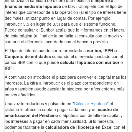
Introduzca la cantidad de dinero que necesita o
importe a
financiar mediante hipoteca
de bbk . Complete con el tipo de
interés que corresponde a la operación (si el tipo de interés tiene
decimales, utilizar punto en lugar de comas. Por ejemplo
introducir 3.5 en lugar de 3,5) para que el sistema funcione.
Puede consultar el Euribor actúal que le informamos en el lateral
de esta página (al final de la pantalla si consulta con el movil) y
sumarle el diferencial acordado con el banco o previsto.
El Tipo de interés puede ser referenciado a
euribor, IRPH o
Conjunto de entidades
sumando el diferencial pactado con el
banco BBK con lo que puede
calcular hipoteca con euribor
o
IRPH
A continuación introduce el plazo para devolver el capital más los
intereses. La cifra a introducir es el plazo correspondiente en
años y también puede cacular la hipoteca por años enteros más
meses añadidos.
Una vez introducidos y pulsando en "
Calcular Hipoteca
" el
sistema le ofrece la cuota a pagar cada mes y un
cuadro de
amortización del Préstamo
o hipoteca con detalle de capital y
los intereses a pagar en cada mensualildad. Si lo necesita,
podemos facilitarle la
calculadora de Hipoteca en Excel
con el