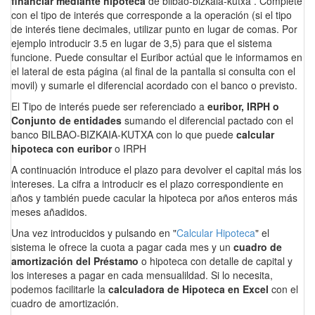
financiar mediante hipoteca
de bilbao-bizkaia-kutxa . Complete
con el tipo de interés que corresponde a la operación (si el tipo
de interés tiene decimales, utilizar punto en lugar de comas. Por
ejemplo introducir 3.5 en lugar de 3,5) para que el sistema
funcione. Puede consultar el Euribor actúal que le informamos en
el lateral de esta página (al final de la pantalla si consulta con el
movil) y sumarle el diferencial acordado con el banco o previsto.
El Tipo de interés puede ser referenciado a
euribor, IRPH o
Conjunto de entidades
sumando el diferencial pactado con el
banco BILBAO-BIZKAIA-KUTXA con lo que puede
calcular
hipoteca con euribor
o IRPH
A continuación introduce el plazo para devolver el capital más los
intereses. La cifra a introducir es el plazo correspondiente en
años y también puede cacular la hipoteca por años enteros más
meses añadidos.
Una vez introducidos y pulsando en "
Calcular Hipoteca
" el
sistema le ofrece la cuota a pagar cada mes y un
cuadro de
amortización del Préstamo
o hipoteca con detalle de capital y
los intereses a pagar en cada mensualildad. Si lo necesita,
podemos facilitarle la
calculadora de Hipoteca en Excel
con el
cuadro de amortización.