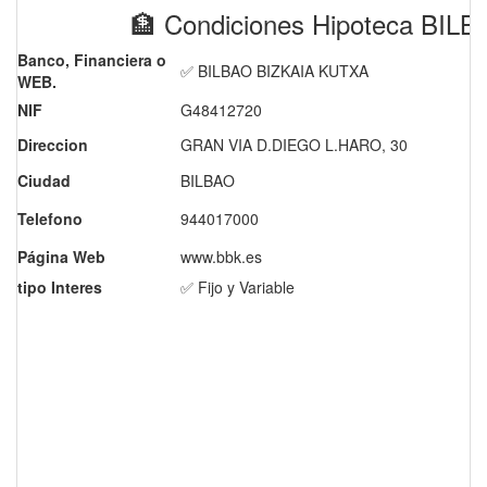
🏦 Condiciones Hipoteca BI
Banco, Financiera o
✅ BILBAO BIZKAIA KUTXA
WEB.
NIF
G48412720
Direccion
GRAN VIA D.DIEGO L.HARO, 30
Ciudad
BILBAO
Telefono
944017000
Página Web
www.bbk.es
tipo Interes
✅ Fijo y Variable