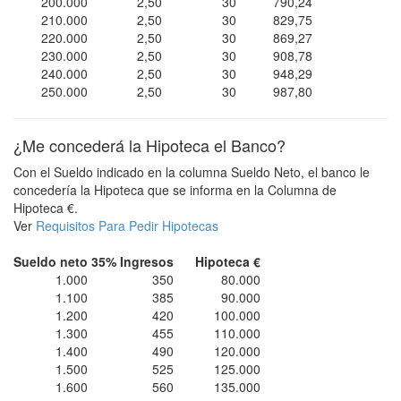
200.000
2,50
30
790,24
210.000
2,50
30
829,75
220.000
2,50
30
869,27
230.000
2,50
30
908,78
240.000
2,50
30
948,29
250.000
2,50
30
987,80
¿Me concederá la Hipoteca el Banco?
Con el Sueldo indicado en la columna Sueldo Neto, el banco le
concedería la Hipoteca que se informa en la Columna de
Hipoteca €.
Ver
Requisitos Para Pedir Hipotecas
Sueldo neto
35% Ingresos
Hipoteca €
1.000
350
80.000
1.100
385
90.000
1.200
420
100.000
1.300
455
110.000
1.400
490
120.000
1.500
525
125.000
1.600
560
135.000