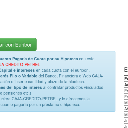
ar con Euribor
uanto Pagaría de Cuota por su Hipoteca
con este
 CAJA-CREDITO-PETREL
E
Capital e intereses
en cada cuota con el euribor..
erés Fijo o Variable
del Banco, Financiera o Web CAJA-
E
ón e inserte cantidad y plazo de la hipoteca.
A
es del tipo de interés
al contratar productos vinculados
E
de pensiones etc.)
F
nanciera CAJA-CREDITO-PETREL y le ofrecemos la
M
 cuanto pagaría por un préstamo o hipoteca.
Ab
M
J
Ju