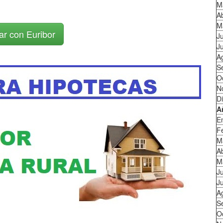
M
Ab
M
ar con Euribor
J
Ju
A
S
O
N
D
A
E
F
M
Ab
M
J
Ju
A
S
O