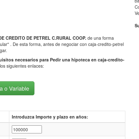
ba
Co
V
S
JA DE CREDITO DE PETREL C.RURAL COOP.
de una forma
ular" . De esta forma, antes de negociar con caja-credito-petrel
gar.
uisitos necesarios para Pedir una hipoteca en caja-credito-
los siguientes enlaces:
ja o Variable
Introduzca Importe y plazo en años: