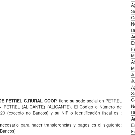
A
S
O
N
D
A
E
F
M
Ab
M
J
Ju
A
S
O
DE PETREL C.RURAL COOP.
tiene su sede social en PETREL
N
- PETREL (ALICANTE) (ALICANTE). El Código o Número de
D
9 (excepto no Bancos) y su NIF o Identificación fiscal es :
A
cesario para hacer transferencias y pagos es el siguiente:
E
 Bancos)
F