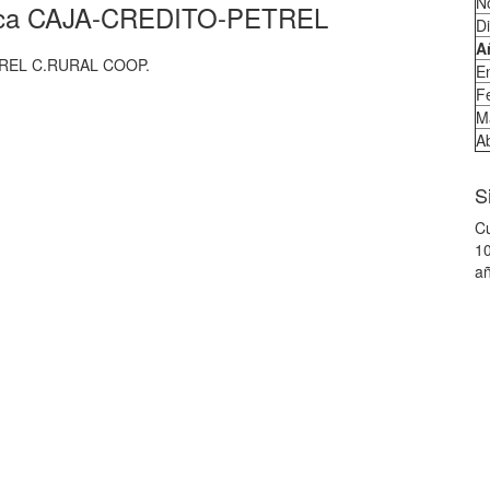
N
teca CAJA-CREDITO-PETREL
D
A
REL C.RURAL COOP.
E
F
M
Ab
S
Cu
10
añ