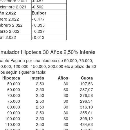
oviembre 2.021
-0,487
iciembre 2.021
-0,502
ño 2.022
Euribor
nero 2.022
- 0,477
ebrero 2.022
- 0,335
arzo 2.022
- 0,237
ril 2.022
+0,013
imulador Hipoteca 30 Años 2,50% interés
anto Pagaría por una hipoteca de 50.000, 75.000,
0.000, 120.000, 150.000, 200.000 etc a plazo de 30
os según siguiente tabla:
Hipoteca
Interés
Años
Cuota
50.000
2,50
30
197,56
60.000
2,50
30
237,07
70.000
2,50
30
276,58
75.000
2,50
30
296,34
80.000
2,50
30
316,10
90.000
2,50
30
355,61
100.000
2,50
30
395,12
110.000
2,50
30
434,63