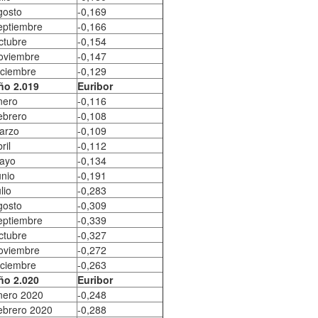
gosto
-0,169
eptiembre
-0,166
ctubre
-0,154
oviembre
-0,147
iciembre
-0,129
ño 2.019
Euribor
nero
-0,116
ebrero
-0,108
arzo
-0,109
ril
-0,112
ayo
-0,134
unio
-0,191
lio
-0,283
gosto
-0,309
eptiembre
-0,339
ctubre
-0,327
oviembre
-0,272
iciembre
-0,263
ño 2.020
Euribor
nero 2020
-0,248
ebrero 2020
-0,288