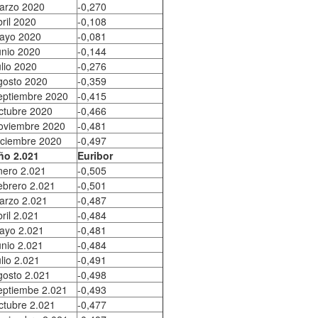
arzo 2020
-0,270
ril 2020
-0,108
ayo 2020
-0,081
unio 2020
-0,144
lio 2020
-0,276
gosto 2020
-0,359
eptiembre 2020
-0,415
ctubre 2020
-0,466
oviembre 2020
-0,481
iciembre 2020
-0,497
ño 2.021
Euribor
nero 2.021
-0,505
ebrero 2.021
-0,501
arzo 2.021
-0,487
ril 2.021
-0,484
ayo 2.021
-0,481
unio 2.021
-0,484
lio 2.021
-0,491
gosto 2.021
-0,498
eptiembe 2.021
-0,493
ctubre 2.021
-0,477