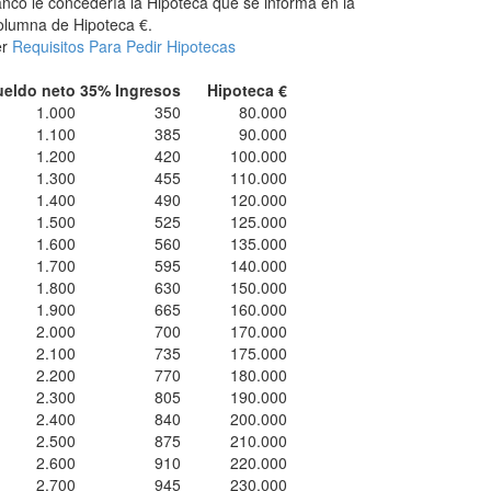
nco le concedería la Hipoteca que se informa en la
lumna de Hipoteca €.
er
Requisitos Para Pedir Hipotecas
ueldo neto
35% Ingresos
Hipoteca €
1.000
350
80.000
1.100
385
90.000
1.200
420
100.000
1.300
455
110.000
1.400
490
120.000
1.500
525
125.000
1.600
560
135.000
1.700
595
140.000
1.800
630
150.000
1.900
665
160.000
2.000
700
170.000
2.100
735
175.000
2.200
770
180.000
2.300
805
190.000
2.400
840
200.000
2.500
875
210.000
2.600
910
220.000
2.700
945
230.000