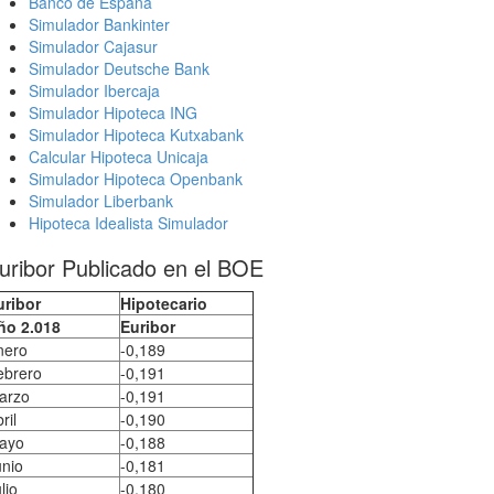
Banco de España
Simulador Bankinter
Simulador Cajasur
Simulador Deutsche Bank
Simulador Ibercaja
Simulador Hipoteca ING
Simulador Hipoteca Kutxabank
Calcular Hipoteca Unicaja
Simulador Hipoteca Openbank
Simulador Liberbank
Hipoteca Idealista Simulador
uribor Publicado en el BOE
uribor
Hipotecario
ño 2.018
Euribor
nero
-0,189
ebrero
-0,191
arzo
-0,191
ril
-0,190
ayo
-0,188
unio
-0,181
lio
-0,180