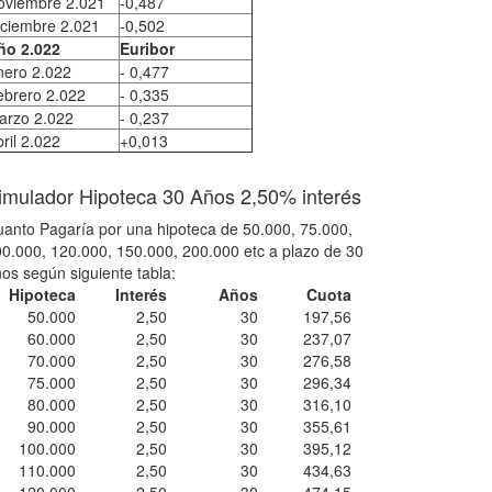
oviembre 2.021
-0,487
iciembre 2.021
-0,502
ño 2.022
Euribor
nero 2.022
- 0,477
ebrero 2.022
- 0,335
arzo 2.022
- 0,237
ril 2.022
+0,013
imulador Hipoteca 30 Años 2,50% interés
anto Pagaría por una hipoteca de 50.000, 75.000,
0.000, 120.000, 150.000, 200.000 etc a plazo de 30
os según siguiente tabla:
Hipoteca
Interés
Años
Cuota
50.000
2,50
30
197,56
60.000
2,50
30
237,07
70.000
2,50
30
276,58
75.000
2,50
30
296,34
80.000
2,50
30
316,10
90.000
2,50
30
355,61
100.000
2,50
30
395,12
110.000
2,50
30
434,63