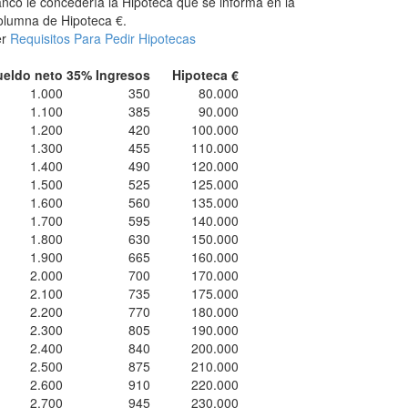
nco le concedería la Hipoteca que se informa en la
lumna de Hipoteca €.
er
Requisitos Para Pedir Hipotecas
ueldo neto
35% Ingresos
Hipoteca €
1.000
350
80.000
1.100
385
90.000
1.200
420
100.000
1.300
455
110.000
1.400
490
120.000
1.500
525
125.000
1.600
560
135.000
1.700
595
140.000
1.800
630
150.000
1.900
665
160.000
2.000
700
170.000
2.100
735
175.000
2.200
770
180.000
2.300
805
190.000
2.400
840
200.000
2.500
875
210.000
2.600
910
220.000
2.700
945
230.000