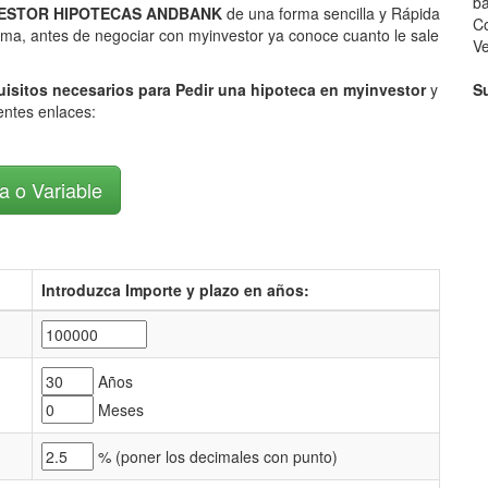
ba
INVESTOR HIPOTECAS ANDBANK
de una forma sencilla y Rápida
Co
orma, antes de negociar con myinvestor ya conoce cuanto le sale
V
uisitos necesarios para Pedir una hipoteca en myinvestor
y
S
ientes enlaces:
ja o Variable
Introduzca Importe y plazo en años:
Años
Meses
% (
poner los decimales con punto)