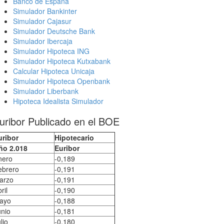
Banco de España
Simulador Bankinter
Simulador Cajasur
Simulador Deutsche Bank
Simulador Ibercaja
Simulador Hipoteca ING
Simulador Hipoteca Kutxabank
Calcular Hipoteca Unicaja
Simulador Hipoteca Openbank
Simulador Liberbank
Hipoteca Idealista Simulador
uribor Publicado en el BOE
uribor
Hipotecario
ño 2.018
Euribor
nero
-0,189
ebrero
-0,191
arzo
-0,191
ril
-0,190
ayo
-0,188
unio
-0,181
lio
-0,180