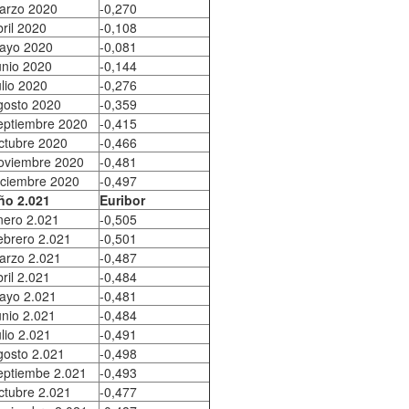
arzo 2020
-0,270
ril 2020
-0,108
ayo 2020
-0,081
unio 2020
-0,144
lio 2020
-0,276
gosto 2020
-0,359
eptiembre 2020
-0,415
ctubre 2020
-0,466
oviembre 2020
-0,481
iciembre 2020
-0,497
ño 2.021
Euribor
nero 2.021
-0,505
ebrero 2.021
-0,501
arzo 2.021
-0,487
ril 2.021
-0,484
ayo 2.021
-0,481
unio 2.021
-0,484
lio 2.021
-0,491
gosto 2.021
-0,498
eptiembe 2.021
-0,493
ctubre 2.021
-0,477