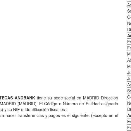
A
S
O
N
D
A
E
F
M
Ab
M
J
Ju
A
S
O
OTECAS ANDBANK
tiene su sede social en MADRID Dirección
N
MADRID (MADRID). El Código o Número de Entidad asignado
D
y su NIF o Identificación fiscal es :
 hacer transferencias y pagos es el siguiente:
(Excepto en el
A
E
F