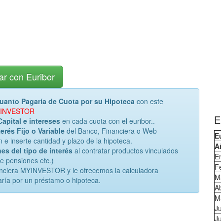
ar con Euribor
uanto Pagaría de Cuota por su Hipoteca
con este
 MYINVESTOR
E
Capital e intereses
en cada cuota con el euribor..
erés Fijo o Variable
del Banco, Financiera o Web
E
inserte cantidad y plazo de la hipoteca.
A
es del tipo de interés
al contratar productos vinculados
E
de pensiones etc.)
F
anciera MYINVESTOR y le ofrecemos la calculadora
M
ría por un préstamo o hipoteca.
Ab
M
J
Ju