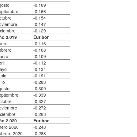
gosto
-0,169
eptiembre
-0,166
ctubre
-0,154
oviembre
-0,147
iciembre
-0,129
ño 2.019
Euribor
nero
-0,116
ebrero
-0,108
arzo
-0,109
ril
-0,112
ayo
-0,134
unio
-0,191
lio
-0,283
gosto
-0,309
eptiembre
-0,339
ctubre
-0,327
oviembre
-0,272
iciembre
-0,263
ño 2.020
Euribor
nero 2020
-0,248
ebrero 2020
-0,288