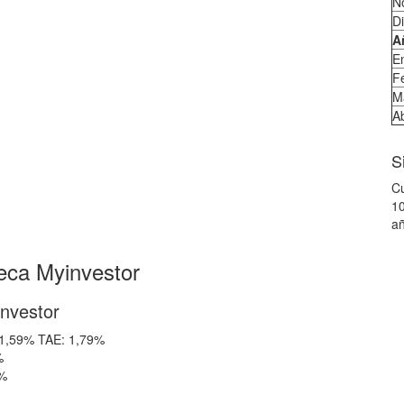
N
D
A
E
F
M
Ab
S
Cu
10
añ
eca Myinvestor
investor
: 1,59% TAE: 1,79%
%
9%