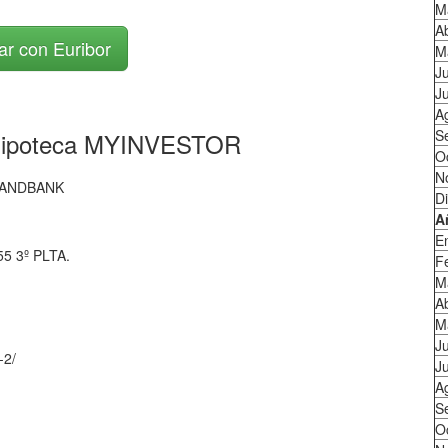
M
Ab
ar con Euribor
M
J
Ju
A
S
 Hipoteca MYINVESTOR
O
N
 ANDBANK
D
A
E
5 3º PLTA.
F
M
Ab
M
J
-2/
Ju
A
S
O