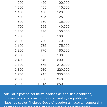
1.200
420
100.000
1.300
455
110.000
1.400
490
120.000
1.500
525
125.000
1.600
560
135.000
1.700
595
140.000
1.800
630
150.000
1.900
665
160.000
2.000
700
170.000
2.100
735
175.000
2.200
770
180.000
2.300
805
190.000
2.400
840
200.000
2.500
875
210.000
2.600
910
220.000
2.700
945
230.000
2.800
980
240.000
2.900
1.015
250.000
3.000
1.050
250.000
calcular-hipoteca.net utiliza cookies de analítica anónimas,
propias para su correcto funcionamiento y de publicidad.
Simuladores de hipotecas ® 2026 calcular-hipoteca.net
Home
|
Nuestros socios (incluido Google) pueden almacenar, compartir y
Calcular letra de hipoteca
|
Revisar hipoteca
|
Condiciones de uso
gestionar tus datos para ofrecer anuncios personalizados.