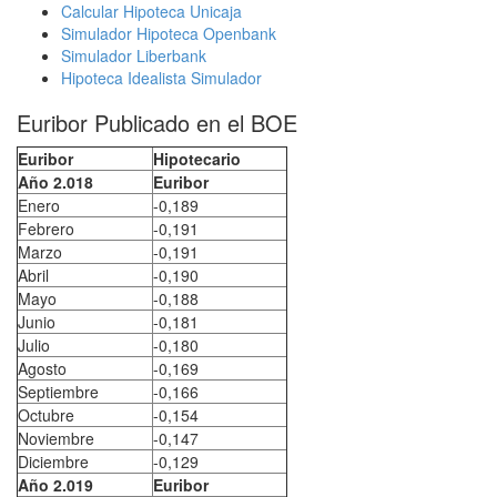
Calcular Hipoteca Unicaja
Simulador Hipoteca Openbank
Simulador Liberbank
Hipoteca Idealista Simulador
Euribor Publicado en el BOE
Euribor
Hipotecario
Año 2.018
Euribor
Enero
-0,189
Febrero
-0,191
Marzo
-0,191
Abril
-0,190
Mayo
-0,188
Junio
-0,181
Julio
-0,180
Agosto
-0,169
Septiembre
-0,166
Octubre
-0,154
Noviembre
-0,147
Diciembre
-0,129
Año 2.019
Euribor