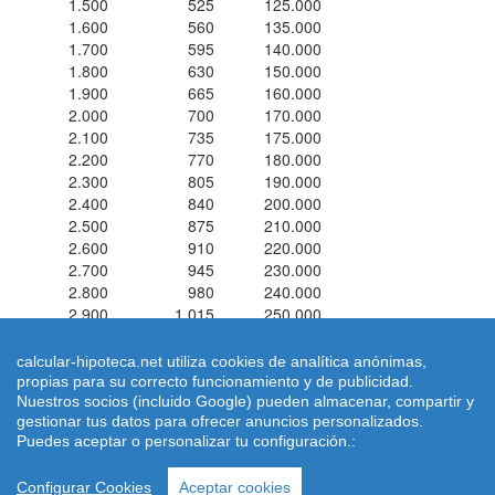
1.500
525
125.000
1.600
560
135.000
1.700
595
140.000
1.800
630
150.000
1.900
665
160.000
2.000
700
170.000
2.100
735
175.000
2.200
770
180.000
2.300
805
190.000
2.400
840
200.000
2.500
875
210.000
2.600
910
220.000
2.700
945
230.000
2.800
980
240.000
2.900
1.015
250.000
3.000
1.050
250.000
calcular-hipoteca.net utiliza cookies de analítica anónimas,
propias para su correcto funcionamiento y de publicidad.
Simuladores de hipotecas ® 2026 calcular-hipoteca.net
Home
|
Nuestros socios (incluido Google) pueden almacenar, compartir y
Calcular letra de hipoteca
|
Revisar hipoteca
|
Condiciones de uso
gestionar tus datos para ofrecer anuncios personalizados.
|
Aviso Legal
-
Puedes aceptar o personalizar tu configuración.:
|
Quienes Somos
|
Política de Cookies
| Email:
dimarinternet(arroba)gmail.com
Configurar Cookies
Aceptar cookies