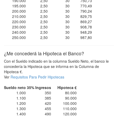
190.000
2,50
30
750,73
195.000
2,50
30
770,49
200.000
2,50
30
790,24
210.000
2,50
30
829,75
220.000
2,50
30
869,27
230.000
2,50
30
908,78
240.000
2,50
30
948,29
250.000
2,50
30
987,80
¿Me concederá la Hipoteca el Banco?
Con el Sueldo indicado en la columna Sueldo Neto, el banco le
concedería la Hipoteca que se informa en la Columna de
Hipoteca €.
Ver
Requisitos Para Pedir Hipotecas
Sueldo neto
35% Ingresos
Hipoteca €
1.000
350
80.000
1.100
385
90.000
1.200
420
100.000
1.300
455
110.000
1.400
490
120.000