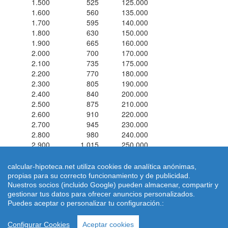
1.500
525
125.000
1.600
560
135.000
1.700
595
140.000
1.800
630
150.000
1.900
665
160.000
2.000
700
170.000
2.100
735
175.000
2.200
770
180.000
2.300
805
190.000
2.400
840
200.000
2.500
875
210.000
2.600
910
220.000
2.700
945
230.000
2.800
980
240.000
2.900
1.015
250.000
3.000
1.050
250.000
calcular-hipoteca.net utiliza cookies de analítica anónimas,
propias para su correcto funcionamiento y de publicidad.
Simuladores de hipotecas ® 2026 calcular-hipoteca.net
Home
|
Nuestros socios (incluido Google) pueden almacenar, compartir y
Calcular letra de hipoteca
|
Revisar hipoteca
|
Condiciones de uso
gestionar tus datos para ofrecer anuncios personalizados.
|
Aviso Legal
-
Puedes aceptar o personalizar tu configuración.:
|
Quienes Somos
|
Política de Cookies
| Email:
dimarinternet(arroba)gmail.com
Configurar Cookies
Aceptar cookies