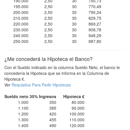
190.000
2,50
30
750,73
195.000
2,50
30
770,49
200.000
2,50
30
790,24
210.000
2,50
30
829,75
220.000
2,50
30
869,27
230.000
2,50
30
908,78
240.000
2,50
30
948,29
250.000
2,50
30
987,80
¿Me concederá la Hipoteca el Banco?
Con el Sueldo indicado en la columna Sueldo Neto, el banco le
concedería la Hipoteca que se informa en la Columna de
Hipoteca €.
Ver
Requisitos Para Pedir Hipotecas
Sueldo neto
35% Ingresos
Hipoteca €
1.000
350
80.000
1.100
385
90.000
1.200
420
100.000
1.300
455
110.000
1.400
490
120.000