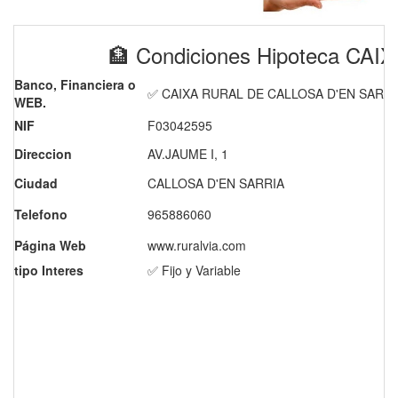
🏦 Condiciones Hipoteca CA
Banco, Financiera o
✅ CAIXA RURAL DE CALLOSA D'EN SARRI
WEB.
NIF
F03042595
Direccion
AV.JAUME I, 1
Ciudad
CALLOSA D'EN SARRIA
Telefono
965886060
Página Web
www.ruralvia.com
tipo Interes
✅ Fijo y Variable