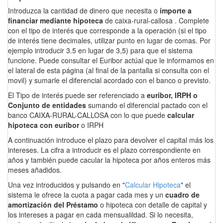
Introduzca la cantidad de dinero que necesita o
importe a
financiar mediante hipoteca
de caixa-rural-callosa . Complete
con el tipo de interés que corresponde a la operación (si el tipo
de interés tiene decimales, utilizar punto en lugar de comas. Por
ejemplo introducir 3.5 en lugar de 3,5) para que el sistema
funcione. Puede consultar el Euribor actúal que le informamos en
el lateral de esta página (al final de la pantalla si consulta con el
movil) y sumarle el diferencial acordado con el banco o previsto.
El Tipo de interés puede ser referenciado a
euribor, IRPH o
Conjunto de entidades
sumando el diferencial pactado con el
banco CAIXA-RURAL-CALLOSA con lo que puede
calcular
hipoteca con euribor
o IRPH
A continuación introduce el plazo para devolver el capital más los
intereses. La cifra a introducir es el plazo correspondiente en
años y también puede cacular la hipoteca por años enteros más
meses añadidos.
Una vez introducidos y pulsando en "
Calcular Hipoteca
" el
sistema le ofrece la cuota a pagar cada mes y un
cuadro de
amortización del Préstamo
o hipoteca con detalle de capital y
los intereses a pagar en cada mensualildad. Si lo necesita,