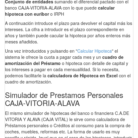
Conjunto de entidades
sumando el diferencial pactado con el
banco CAJA-VITORIA-ALAVA con lo que puede
calcular
hipoteca con euribor
o IRPH
A continuación introduce el plazo para devolver el capital más los
intereses. La cifra a introducir es el plazo correspondiente en
años y también puede cacular la hipoteca por años enteros más
meses añadidos.
Una vez introducidos y pulsando en "
Calcular Hipoteca
" el
sistema le ofrece la cuota a pagar cada mes y un
cuadro de
amortización del Préstamo
o hipoteca con detalle de capital y
los intereses a pagar en cada mensualildad. Si lo necesita,
podemos facilitarle la
calculadora de Hipoteca en Excel
con el
cuadro de amortización.
Simulador de Prestamos Personales
CAJA-VITORIA-ALAVA
El mismo simulador de hipotecas del banco o financiera C.A.DE
VITORIA Y ALAVA (CAJA VITAL) le sirve como calculadora de
Préstamos personales o Créditos al consumo para la compra de
coches, muebles, reformas etc. La forma de usarlo es muy
sencilla y rápida. Igual que en el caso de las hipotecas, introducir