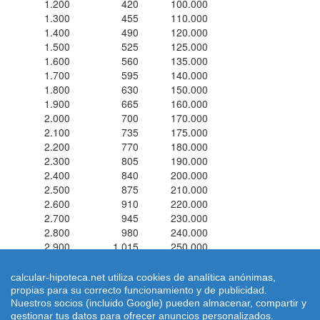
1.200
420
100.000
1.300
455
110.000
1.400
490
120.000
1.500
525
125.000
1.600
560
135.000
1.700
595
140.000
1.800
630
150.000
1.900
665
160.000
2.000
700
170.000
2.100
735
175.000
2.200
770
180.000
2.300
805
190.000
2.400
840
200.000
2.500
875
210.000
2.600
910
220.000
2.700
945
230.000
2.800
980
240.000
2.900
1.015
250.000
3.000
1.050
250.000
calcular-hipoteca.net utiliza cookies de analítica anónimas,
propias para su correcto funcionamiento y de publicidad.
Simuladores de hipotecas ® 2026 calcular-hipoteca.net
Home
|
Nuestros socios (incluido Google) pueden almacenar, compartir y
Calcular letra de hipoteca
|
Revisar hipoteca
|
Condiciones de uso
gestionar tus datos para ofrecer anuncios personalizados.