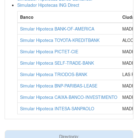
Simulador Hipotecas ING Direct
Banco
Ciudad
Simular Hipoteca BANK-OF-AMERICA
MADRI
Simular Hipoteca TOYOTA-KREDITBANK
ALCOBE
Simular Hipoteca PICTET-CIE
MADRI
Simular Hipoteca SELF-TRADE-BANK
MADRI
Simular Hipoteca TRIODOS-BANK
LAS RO
Simular Hipoteca BNP-PARIBAS-LEASE
MADRI
Simular Hipoteca CAIXA-BANCO-INVESTIMENTO
MADRI
Simular Hipoteca INTESA-SANPAOLO
MADRI
Directorio: