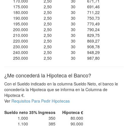
170.000
2,50
30
671,71
175.000
2,50
30
691,46
180.000
2,50
30
711,22
190.000
2,50
30
750,73
195.000
2,50
30
770,49
200.000
2,50
30
790,24
210.000
2,50
30
829,75
220.000
2,50
30
869,27
230.000
2,50
30
908,78
240.000
2,50
30
948,29
250.000
2,50
30
987,80
¿Me concederá la Hipoteca el Banco?
Con el Sueldo indicado en la columna Sueldo Neto, el banco le
concedería la Hipoteca que se informa en la Columna de
Hipoteca €.
Ver
Requisitos Para Pedir Hipotecas
Sueldo neto
35% Ingresos
Hipoteca €
1.000
350
80.000
1.100
385
90.000