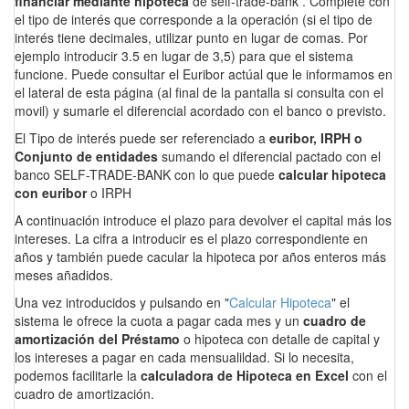
financiar mediante hipoteca
de self-trade-bank . Complete con
el tipo de interés que corresponde a la operación (si el tipo de
interés tiene decimales, utilizar punto en lugar de comas. Por
ejemplo introducir 3.5 en lugar de 3,5) para que el sistema
funcione. Puede consultar el Euribor actúal que le informamos en
el lateral de esta página (al final de la pantalla si consulta con el
movil) y sumarle el diferencial acordado con el banco o previsto.
El Tipo de interés puede ser referenciado a
euribor, IRPH o
Conjunto de entidades
sumando el diferencial pactado con el
banco SELF-TRADE-BANK con lo que puede
calcular hipoteca
con euribor
o IRPH
A continuación introduce el plazo para devolver el capital más los
intereses. La cifra a introducir es el plazo correspondiente en
años y también puede cacular la hipoteca por años enteros más
meses añadidos.
Una vez introducidos y pulsando en "
Calcular Hipoteca
" el
sistema le ofrece la cuota a pagar cada mes y un
cuadro de
amortización del Préstamo
o hipoteca con detalle de capital y
los intereses a pagar en cada mensualildad. Si lo necesita,
podemos facilitarle la
calculadora de Hipoteca en Excel
con el
cuadro de amortización.