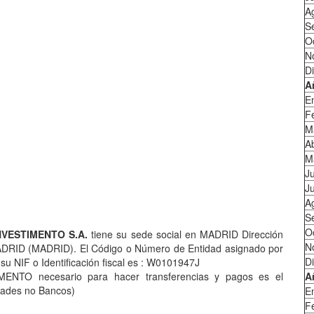
A
S
O
N
D
A
E
F
M
Ab
M
J
Ju
A
S
O
NVESTIMENTO S.A.
tiene su sede social en MADRID Dirección
N
RID (MADRID). El Código o Número de Entidad asignado por
D
u NIF o Identificación fiscal es : W0101947J
ENTO necesario para hacer transferencias y pagos es el
A
dades no Bancos)
E
F