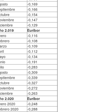
gosto
-0,169
eptiembre
-0,166
ctubre
-0,154
oviembre
-0,147
iciembre
-0,129
ño 2.019
Euribor
nero
-0,116
ebrero
-0,108
arzo
-0,109
ril
-0,112
ayo
-0,134
unio
-0,191
lio
-0,283
gosto
-0,309
eptiembre
-0,339
ctubre
-0,327
oviembre
-0,272
iciembre
-0,263
ño 2.020
Euribor
nero 2020
-0,248
ebrero 2020
-0,288