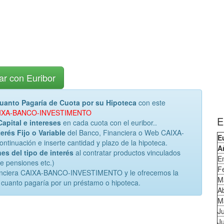
ar con Euribor
uanto Pagaría de Cuota por su Hipoteca
con este
a CAIXA-BANCO-INVESTIMENTO
E
Capital e intereses
en cada cuota con el euribor..
erés Fijo o Variable
del Banco, Financiera o Web CAIXA-
E
uación e inserte cantidad y plazo de la hipoteca.
A
es del tipo de interés
al contratar productos vinculados
E
de pensiones etc.)
F
inanciera CAIXA-BANCO-INVESTIMENTO y le ofrecemos la
M
 cuanto pagaría por un préstamo o hipoteca.
Ab
M
J
Ju