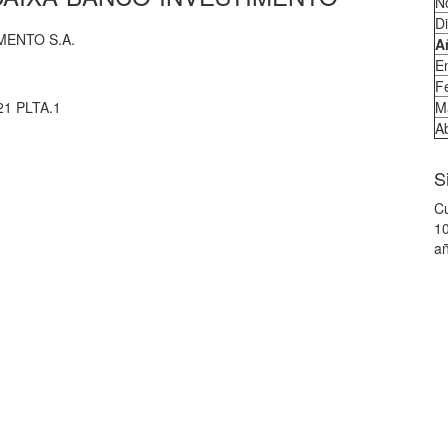
N
D
MENTO S.A.
A
E
F
1 PLTA.1
M
Ab
S
Cu
10
añ