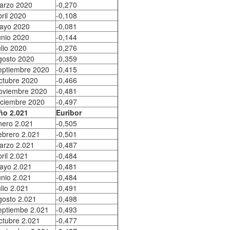
arzo 2020
-0,270
ril 2020
-0,108
ayo 2020
-0,081
unio 2020
-0,144
lio 2020
-0,276
gosto 2020
-0,359
eptiembre 2020
-0,415
ctubre 2020
-0,466
oviembre 2020
-0,481
iciembre 2020
-0,497
ño 2.021
Euribor
nero 2.021
-0,505
ebrero 2.021
-0,501
arzo 2.021
-0,487
ril 2.021
-0,484
ayo 2.021
-0,481
unio 2.021
-0,484
lio 2.021
-0,491
gosto 2.021
-0,498
eptiembe 2.021
-0,493
ctubre 2.021
-0,477