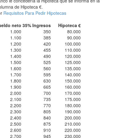
nco le concedería la Hipoteca que se informa en la
lumna de Hipoteca €.
er
Requisitos Para Pedir Hipotecas
ueldo neto
35% Ingresos
Hipoteca €
1.000
350
80.000
1.100
385
90.000
1.200
420
100.000
1.300
455
110.000
1.400
490
120.000
1.500
525
125.000
1.600
560
135.000
1.700
595
140.000
1.800
630
150.000
1.900
665
160.000
2.000
700
170.000
2.100
735
175.000
2.200
770
180.000
2.300
805
190.000
2.400
840
200.000
2.500
875
210.000
2.600
910
220.000
2.700
945
230.000