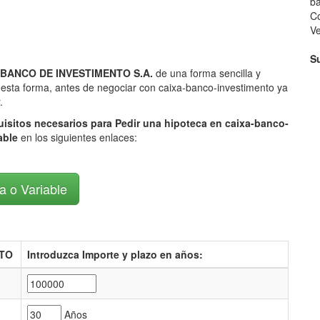
ba
Co
V
S
XA BANCO DE INVESTIMENTO S.A.
de una forma sencilla y
e esta forma, antes de negociar con caixa-banco-investimento ya
.
uisitos necesarios para Pedir una hipoteca en caixa-banco-
iable
en los siguientes enlaces:
ja o Variable
NTO
Introduzca Importe y plazo en años:
Años