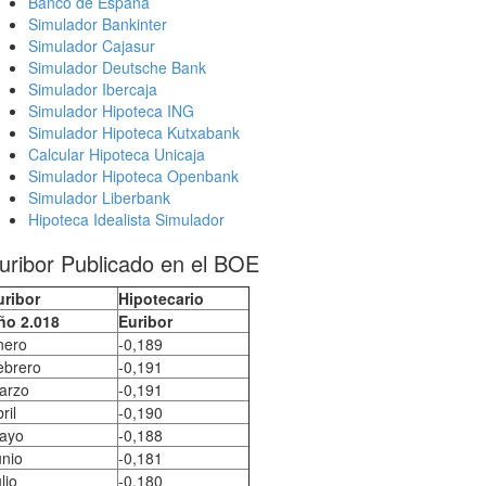
Banco de España
Simulador Bankinter
Simulador Cajasur
Simulador Deutsche Bank
Simulador Ibercaja
Simulador Hipoteca ING
Simulador Hipoteca Kutxabank
Calcular Hipoteca Unicaja
Simulador Hipoteca Openbank
Simulador Liberbank
Hipoteca Idealista Simulador
uribor Publicado en el BOE
uribor
Hipotecario
ño 2.018
Euribor
nero
-0,189
ebrero
-0,191
arzo
-0,191
ril
-0,190
ayo
-0,188
unio
-0,181
lio
-0,180