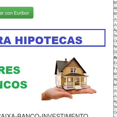
M
Ab
ar con Euribor
M
J
Ju
A
S
O
N
D
A
E
F
M
Ab
M
J
Ju
A
S
O
ca CAIXA-BANCO-INVESTIMENTO