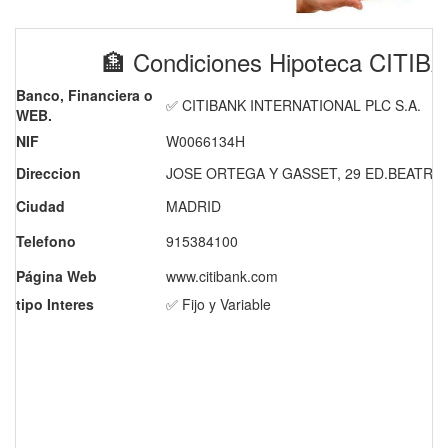
🏦 Condiciones Hipoteca CIT
Banco, Financiera o
✅ CITIBANK INTERNATIONAL PLC S.A.
WEB.
NIF
W0066134H
Direccion
JOSE ORTEGA Y GASSET, 29 ED.BEATRIZ
Ciudad
MADRID
Telefono
915384100
Página Web
www.citibank.com
tipo Interes
✅ Fijo y Variable