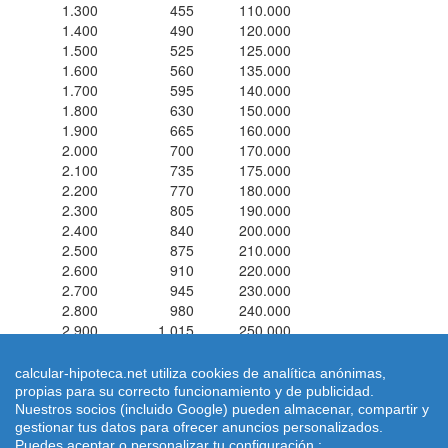
1.300
455
110.000
1.400
490
120.000
1.500
525
125.000
1.600
560
135.000
1.700
595
140.000
1.800
630
150.000
1.900
665
160.000
2.000
700
170.000
2.100
735
175.000
2.200
770
180.000
2.300
805
190.000
2.400
840
200.000
2.500
875
210.000
2.600
910
220.000
2.700
945
230.000
2.800
980
240.000
2.900
1.015
250.000
3.000
1.050
250.000
calcular-hipoteca.net utiliza cookies de analítica anónimas,
propias para su correcto funcionamiento y de publicidad.
Simuladores de hipotecas ® 2026 calcular-hipoteca.net
Home
|
Nuestros socios (incluido Google) pueden almacenar, compartir y
Calcular letra de hipoteca
|
Revisar hipoteca
|
Condiciones de uso
gestionar tus datos para ofrecer anuncios personalizados.
|
Aviso Legal
-
Puedes aceptar o personalizar tu configuración.: