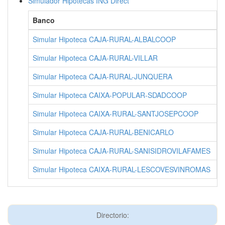
Simulador Hipotecas ING Direct
Banco
C
Simular Hipoteca CAJA-RURAL-ALBALCOOP
A
Simular Hipoteca CAJA-RURAL-VILLAR
V
Simular Hipoteca CAJA-RURAL-JUNQUERA
C
Simular Hipoteca CAIXA-POPULAR-SDADCOOP
P
Simular Hipoteca CAIXA-RURAL-SANTJOSEPCOOP
V
Simular Hipoteca CAJA-RURAL-BENICARLO
B
Simular Hipoteca CAJA-RURAL-SANISIDROVILAFAMES
V
Simular Hipoteca CAIXA-RURAL-LESCOVESVINROMAS
C
Directorio: