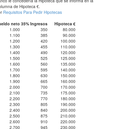
nco le concedería la Hipoteca que se informa en la
lumna de Hipoteca €.
er
Requisitos Para Pedir Hipotecas
ueldo neto
35% Ingresos
Hipoteca €
1.000
350
80.000
1.100
385
90.000
1.200
420
100.000
1.300
455
110.000
1.400
490
120.000
1.500
525
125.000
1.600
560
135.000
1.700
595
140.000
1.800
630
150.000
1.900
665
160.000
2.000
700
170.000
2.100
735
175.000
2.200
770
180.000
2.300
805
190.000
2.400
840
200.000
2.500
875
210.000
2.600
910
220.000
2.700
945
230.000