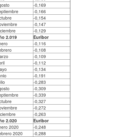
gosto
-0,169
eptiembre
-0,166
ctubre
-0,154
oviembre
-0,147
iciembre
-0,129
ño 2.019
Euribor
nero
-0,116
ebrero
-0,108
arzo
-0,109
ril
-0,112
ayo
-0,134
unio
-0,191
lio
-0,283
gosto
-0,309
eptiembre
-0,339
ctubre
-0,327
oviembre
-0,272
iciembre
-0,263
ño 2.020
Euribor
nero 2020
-0,248
ebrero 2020
-0,288