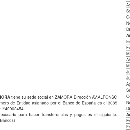
A
S
O
N
D
A
E
F
M
Ab
M
J
Ju
A
S
O
MORA
tiene su sede social en ZAMORA Dirección AV.ALFONSO
N
ero de Entidad asignado por el Banco de España es el 3085
D
s : F49002454
esario para hacer transferencias y pagos es el siguiente:
A
 Bancos)
E
F