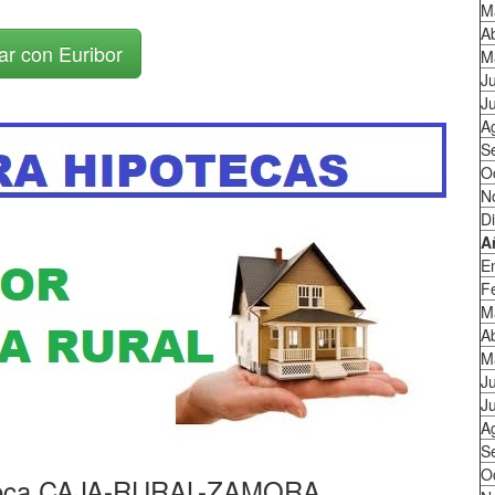
M
Ab
ar con Euribor
M
J
Ju
A
S
O
N
D
A
E
F
M
Ab
M
J
Ju
A
S
O
oteca CAJA-RURAL-ZAMORA