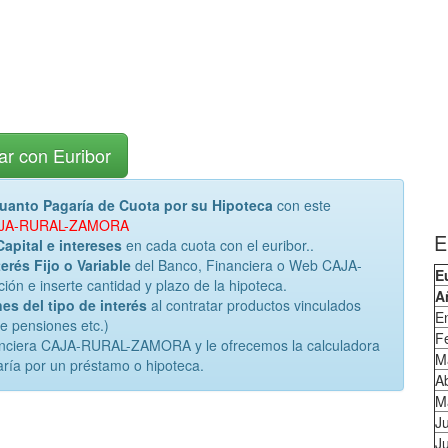
ar con Euribor
uanto Pagaría de Cuota por su Hipoteca
con este
a CAJA-RURAL-ZAMORA
E
Capital e intereses
en cada cuota con el euribor..
erés Fijo o Variable
del Banco, Financiera o Web CAJA-
E
 e inserte cantidad y plazo de la hipoteca.
A
es del tipo de interés
al contratar productos vinculados
E
de pensiones etc.)
F
nanciera CAJA-RURAL-ZAMORA y le ofrecemos la calculadora
M
ría por un préstamo o hipoteca.
Ab
M
J
Ju