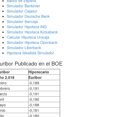
Banco de España
Simulador Bankinter
Simulador Cajasur
Simulador Deutsche Bank
Simulador Ibercaja
Simulador Hipoteca ING
Simulador Hipoteca Kutxabank
Calcular Hipoteca Unicaja
Simulador Hipoteca Openbank
Simulador Liberbank
Hipoteca Idealista Simulador
uribor Publicado en el BOE
uribor
Hipotecario
ño 2.018
Euribor
nero
-0,189
ebrero
-0,191
arzo
-0,191
ril
-0,190
ayo
-0,188
unio
-0,181
lio
-0,180