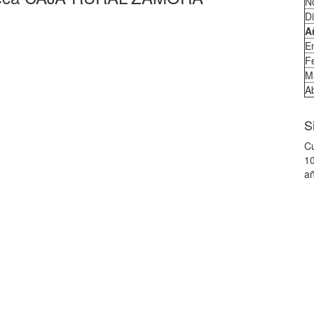
N
D
A
E
F
M
Ab
S
Cu
10
añ