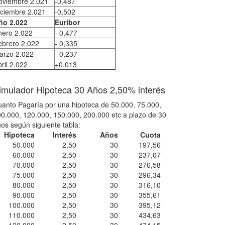
oviembre 2.021
-0,487
iciembre 2.021
-0,502
ño 2.022
Euribor
nero 2.022
- 0,477
ebrero 2.022
- 0,335
arzo 2.022
- 0,237
ril 2.022
+0,013
imulador Hipoteca 30 Años 2,50% interés
anto Pagaría por una hipoteca de 50.000, 75.000,
0.000, 120.000, 150.000, 200.000 etc a plazo de 30
os según siguiente tabla:
Hipoteca
Interés
Años
Cuota
50.000
2,50
30
197,56
60.000
2,50
30
237,07
70.000
2,50
30
276,58
75.000
2,50
30
296,34
80.000
2,50
30
316,10
90.000
2,50
30
355,61
100.000
2,50
30
395,12
110.000
2,50
30
434,63