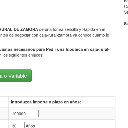
ba
Co
V
S
JA RURAL DE ZAMORA
de una forma sencilla y Rápida en el
 antes de negociar con caja-rural-zamora ya conoce cuanto le
uisitos necesarios para Pedir una hipoteca en caja-rural-
n los siguientes enlaces:
ja o Variable
Introduzca Importe y plazo en años:
Años