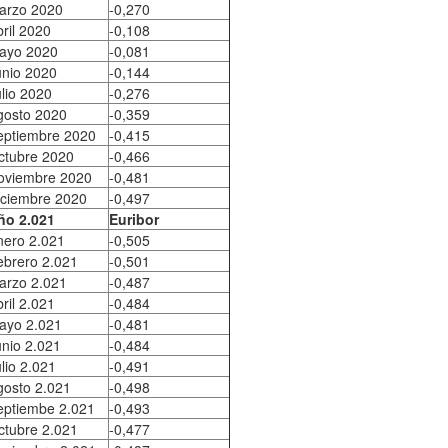
arzo 2020
-0,270
ril 2020
-0,108
ayo 2020
-0,081
unio 2020
-0,144
lio 2020
-0,276
gosto 2020
-0,359
eptiembre 2020
-0,415
ctubre 2020
-0,466
oviembre 2020
-0,481
iciembre 2020
-0,497
ño 2.021
Euribor
nero 2.021
-0,505
ebrero 2.021
-0,501
arzo 2.021
-0,487
ril 2.021
-0,484
ayo 2.021
-0,481
unio 2.021
-0,484
lio 2.021
-0,491
gosto 2.021
-0,498
eptiembe 2.021
-0,493
ctubre 2.021
-0,477