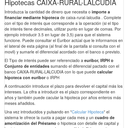
Hipotecas CAIXA-RURAL-LALCUDIA
Introduzca la cantidad de dinero que necesita o
importe a
financiar mediante hipoteca
de caixa-rural-lalcudia . Complete
con el tipo de interés que corresponde a la operación (si el tipo
de interés tiene decimales, utilizar punto en lugar de comas. Por
ejemplo introducir 3.5 en lugar de 3,5) para que el sistema
funcione. Puede consultar el Euribor actúal que le informamos en
el lateral de esta página (al final de la pantalla si consulta con el
movil) y sumarle el diferencial acordado con el banco o previsto.
El Tipo de interés puede ser referenciado a
euribor, IRPH o
Conjunto de entidades
sumando el diferencial pactado con el
banco CAIXA-RURAL-LALCUDIA con lo que puede
calcular
hipoteca con euribor
o IRPH
A continuación introduce el plazo para devolver el capital más los
intereses. La cifra a introducir es el plazo correspondiente en
años y también puede cacular la hipoteca por años enteros más
meses añadidos.
Una vez introducidos y pulsando en "
Calcular Hipoteca
" el
sistema le ofrece la cuota a pagar cada mes y un
cuadro de
amortización del Préstamo
o hipoteca con detalle de capital y