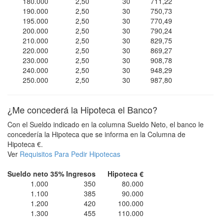
180.000
2,50
30
711,22
190.000
2,50
30
750,73
195.000
2,50
30
770,49
200.000
2,50
30
790,24
210.000
2,50
30
829,75
220.000
2,50
30
869,27
230.000
2,50
30
908,78
240.000
2,50
30
948,29
250.000
2,50
30
987,80
¿Me concederá la Hipoteca el Banco?
Con el Sueldo indicado en la columna Sueldo Neto, el banco le
concedería la Hipoteca que se informa en la Columna de
Hipoteca €.
Ver
Requisitos Para Pedir Hipotecas
Sueldo neto
35% Ingresos
Hipoteca €
1.000
350
80.000
1.100
385
90.000
1.200
420
100.000
1.300
455
110.000