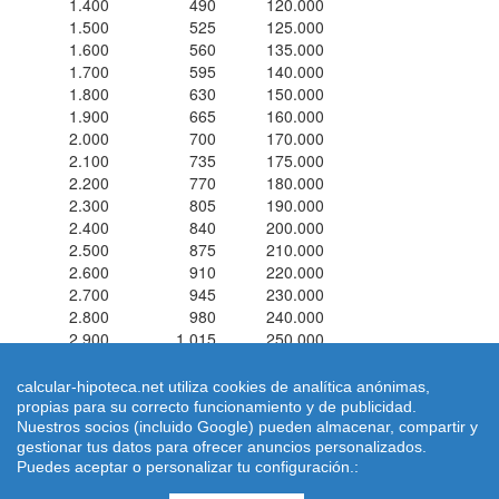
1.400
490
120.000
1.500
525
125.000
1.600
560
135.000
1.700
595
140.000
1.800
630
150.000
1.900
665
160.000
2.000
700
170.000
2.100
735
175.000
2.200
770
180.000
2.300
805
190.000
2.400
840
200.000
2.500
875
210.000
2.600
910
220.000
2.700
945
230.000
2.800
980
240.000
2.900
1.015
250.000
3.000
1.050
250.000
calcular-hipoteca.net utiliza cookies de analítica anónimas,
propias para su correcto funcionamiento y de publicidad.
Simuladores de hipotecas ® 2026 calcular-hipoteca.net
Home
|
Nuestros socios (incluido Google) pueden almacenar, compartir y
Calcular letra de hipoteca
|
Revisar hipoteca
|
Condiciones de uso
gestionar tus datos para ofrecer anuncios personalizados.
|
Aviso Legal
-
Puedes aceptar o personalizar tu configuración.:
|
Quienes Somos
|
Política de Cookies
| Email: