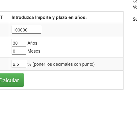
Co
V
NT
Introduzca Importe y plazo en años:
S
Años
Meses
% (
poner los decimales con punto)