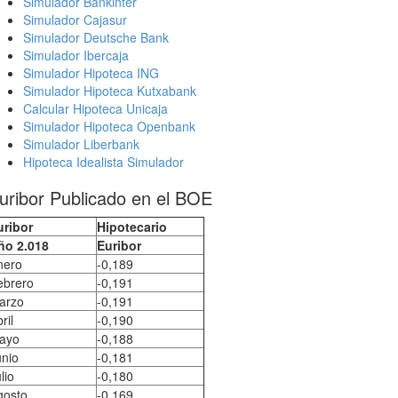
Simulador Bankinter
Simulador Cajasur
Simulador Deutsche Bank
Simulador Ibercaja
Simulador Hipoteca ING
Simulador Hipoteca Kutxabank
Calcular Hipoteca Unicaja
Simulador Hipoteca Openbank
Simulador Liberbank
Hipoteca Idealista Simulador
uribor Publicado en el BOE
uribor
Hipotecario
ño 2.018
Euribor
nero
-0,189
ebrero
-0,191
arzo
-0,191
ril
-0,190
ayo
-0,188
unio
-0,181
lio
-0,180
gosto
-0,169