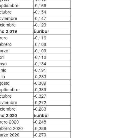
eptiembre
-0,166
ctubre
-0,154
oviembre
-0,147
iciembre
-0,129
ño 2.019
Euribor
nero
-0,116
ebrero
-0,108
arzo
-0,109
ril
-0,112
ayo
-0,134
unio
-0,191
lio
-0,283
gosto
-0,309
eptiembre
-0,339
ctubre
-0,327
oviembre
-0,272
iciembre
-0,263
ño 2.020
Euribor
nero 2020
-0,248
ebrero 2020
-0,288
arzo 2020
-0,270