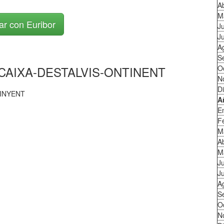
Ab
M
ar con Euribor
J
Ju
A
S
ca CAIXA-DESTALVIS-ONTINENT
O
N
D
TINYENT
A
E
F
M
Ab
M
J
Ju
A
S
O
N