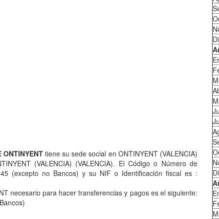
S
O
N
D
A
E
F
M
Ab
M
J
Ju
A
S
O
E ONTINYENT
tiene su sede social en ONTINYENT (VALENCIA)
N
TINYENT (VALENCIA) (VALENCIA). El Código o Número de
D
5 (excepto no Bancos) y su NIF o Identificación fiscal es :
A
necesario para hacer transferencias y pagos es el siguiente:
E
 Bancos)
F
M