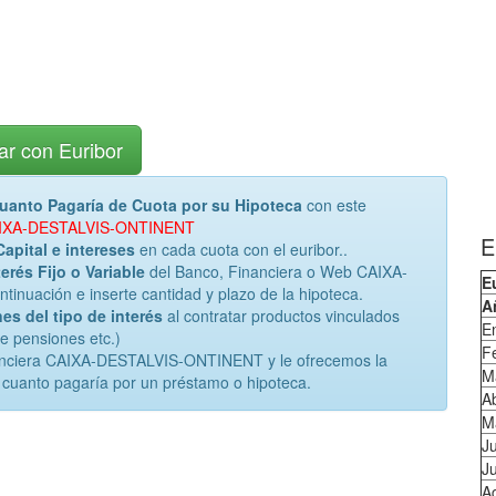
ar con Euribor
uanto Pagaría de Cuota por su Hipoteca
con este
 CAIXA-DESTALVIS-ONTINENT
E
Capital e intereses
en cada cuota con el euribor..
erés Fijo o Variable
del Banco, Financiera o Web CAIXA-
E
uación e inserte cantidad y plazo de la hipoteca.
A
es del tipo de interés
al contratar productos vinculados
E
de pensiones etc.)
F
nanciera CAIXA-DESTALVIS-ONTINENT y le ofrecemos la
M
 cuanto pagaría por un préstamo o hipoteca.
Ab
M
J
Ju
A