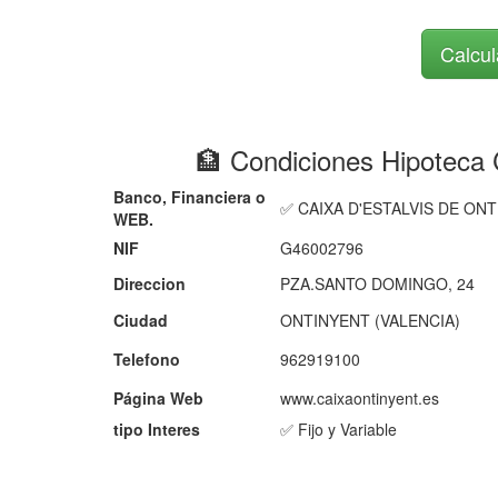
Calcul
🏦 Condiciones Hipote
Banco, Financiera o
✅ CAIXA D'ESTALVIS DE ON
WEB.
NIF
G46002796
Direccion
PZA.SANTO DOMINGO, 24
Ciudad
ONTINYENT (VALENCIA)
Telefono
962919100
Página Web
www.caixaontinyent.es
tipo Interes
✅ Fijo y Variable