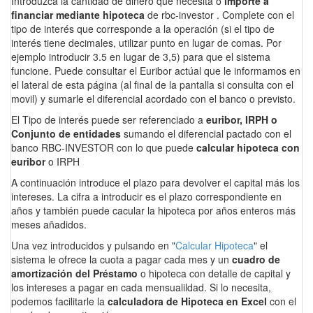
Introduzca la cantidad de dinero que necesita o
importe a
financiar mediante hipoteca
de rbc-investor . Complete con el
tipo de interés que corresponde a la operación (si el tipo de
interés tiene decimales, utilizar punto en lugar de comas. Por
ejemplo introducir 3.5 en lugar de 3,5) para que el sistema
funcione. Puede consultar el Euribor actúal que le informamos en
el lateral de esta página (al final de la pantalla si consulta con el
movil) y sumarle el diferencial acordado con el banco o previsto.
El Tipo de interés puede ser referenciado a
euribor, IRPH o
Conjunto de entidades
sumando el diferencial pactado con el
banco RBC-INVESTOR con lo que puede
calcular hipoteca con
euribor
o IRPH
A continuación introduce el plazo para devolver el capital más los
intereses. La cifra a introducir es el plazo correspondiente en
años y también puede cacular la hipoteca por años enteros más
meses añadidos.
Una vez introducidos y pulsando en "
Calcular Hipoteca
" el
sistema le ofrece la cuota a pagar cada mes y un
cuadro de
amortización del Préstamo
o hipoteca con detalle de capital y
los intereses a pagar en cada mensualildad. Si lo necesita,
podemos facilitarle la
calculadora de Hipoteca en Excel
con el