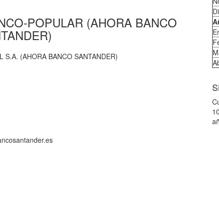
N
D
a BANCO-POPULAR (AHORA BANCO
A
TANDER)
E
F
M
 S.A. (AHORA BANCO SANTANDER)
Ab
S
Cu
10
añ
ancosantander.es