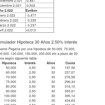
oviembre 2.021
-0,487
iciembre 2.021
-0,502
ño 2.022
Euribor
nero 2.022
- 0,477
ebrero 2.022
- 0,335
arzo 2.022
- 0,237
ril 2.022
+0,013
imulador Hipoteca 30 Años 2,50% interés
anto Pagaría por una hipoteca de 50.000, 75.000,
0.000, 120.000, 150.000, 200.000 etc a plazo de 30
os según siguiente tabla:
Hipoteca
Interés
Años
Cuota
50.000
2,50
30
197,56
60.000
2,50
30
237,07
70.000
2,50
30
276,58
75.000
2,50
30
296,34
80.000
2,50
30
316,10
90.000
2,50
30
355,61
100.000
2,50
30
395,12
110.000
2,50
30
434,63