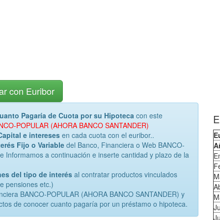
ar con Euribor
uanto Pagaría de Cuota por su Hipoteca
con este
E
iza BANCO-POPULAR (AHORA BANCO SANTANDER)
Capital e intereses
en cada cuota con el euribor..
E
erés Fijo o Variable
del Banco, Financiera o Web BANCO-
A
rmamos a continuación e inserte cantidad y plazo de la
E
F
es del tipo de interés
al contratar productos vinculados
M
de pensiones etc.)
Ab
 Financiera BANCO-POPULAR (AHORA BANCO SANTANDER) y
M
ctos de conocer cuanto pagaría por un préstamo o hipoteca.
J
Ju