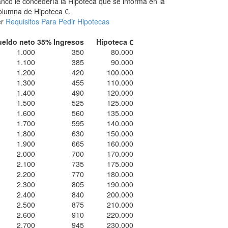
nco le concedería la Hipoteca que se informa en la
lumna de Hipoteca €.
er
Requisitos Para Pedir Hipotecas
ueldo neto
35% Ingresos
Hipoteca €
1.000
350
80.000
1.100
385
90.000
1.200
420
100.000
1.300
455
110.000
1.400
490
120.000
1.500
525
125.000
1.600
560
135.000
1.700
595
140.000
1.800
630
150.000
1.900
665
160.000
2.000
700
170.000
2.100
735
175.000
2.200
770
180.000
2.300
805
190.000
2.400
840
200.000
2.500
875
210.000
2.600
910
220.000
2.700
945
230.000