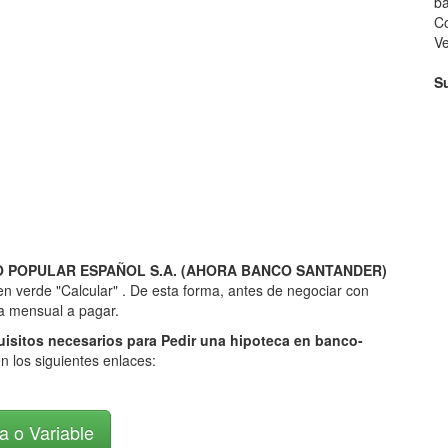
ba
Co
V
S
ANCO POPULAR ESPAÑOL S.A. (AHORA BANCO SANTANDER)
en verde "Calcular" . De esta forma, antes de negociar con
ra mensual a pagar.
uisitos necesarios para Pedir una hipoteca en banco-
n los siguientes enlaces:
ja o Variable