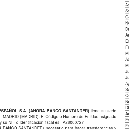
A
S
O
N
D
A
E
F
M
Ab
M
J
Ju
A
S
O
N
D
SPAÑOL S.A. (AHORA BANCO SANTANDER)
tiene su sede
A
 - MADRID (MADRID). El Código o Número de Entidad asignado
E
 su NIF o Identificación fiscal es : A28000727
F
 BANCO SANTANDER) necesario para hacer transferencias y