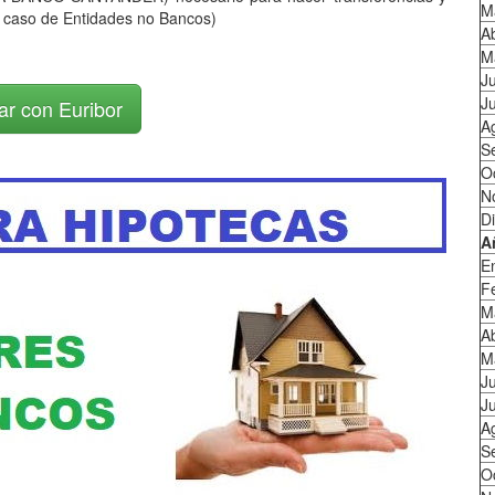
M
 caso de Entidades no Bancos)
Ab
M
J
Ju
ar con Euribor
A
S
O
N
D
A
E
F
M
Ab
M
J
Ju
A
S
O