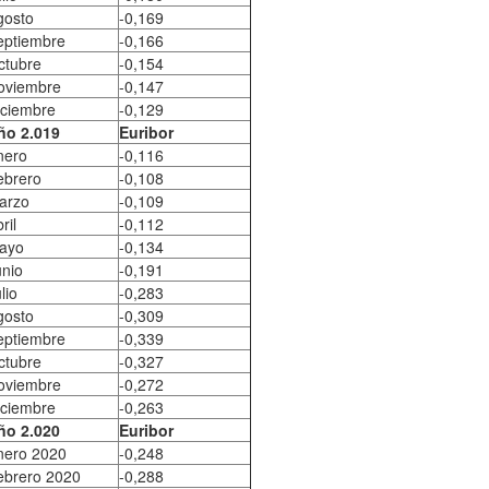
gosto
-0,169
eptiembre
-0,166
ctubre
-0,154
oviembre
-0,147
iciembre
-0,129
ño 2.019
Euribor
nero
-0,116
ebrero
-0,108
arzo
-0,109
ril
-0,112
ayo
-0,134
unio
-0,191
lio
-0,283
gosto
-0,309
eptiembre
-0,339
ctubre
-0,327
oviembre
-0,272
iciembre
-0,263
ño 2.020
Euribor
nero 2020
-0,248
ebrero 2020
-0,288