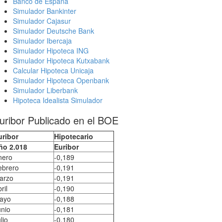
Banco de España
Simulador Bankinter
Simulador Cajasur
Simulador Deutsche Bank
Simulador Ibercaja
Simulador Hipoteca ING
Simulador Hipoteca Kutxabank
Calcular Hipoteca Unicaja
Simulador Hipoteca Openbank
Simulador Liberbank
Hipoteca Idealista Simulador
uribor Publicado en el BOE
uribor
Hipotecario
ño 2.018
Euribor
nero
-0,189
ebrero
-0,191
arzo
-0,191
ril
-0,190
ayo
-0,188
unio
-0,181
lio
-0,180