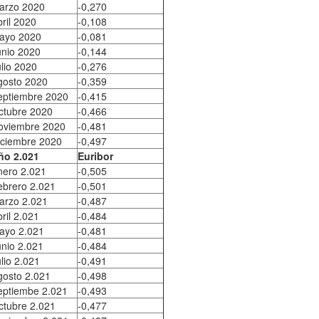
arzo 2020
-0,270
ril 2020
-0,108
ayo 2020
-0,081
unio 2020
-0,144
lio 2020
-0,276
gosto 2020
-0,359
eptiembre 2020
-0,415
ctubre 2020
-0,466
oviembre 2020
-0,481
iciembre 2020
-0,497
ño 2.021
Euribor
nero 2.021
-0,505
ebrero 2.021
-0,501
arzo 2.021
-0,487
ril 2.021
-0,484
ayo 2.021
-0,481
unio 2.021
-0,484
lio 2.021
-0,491
gosto 2.021
-0,498
eptiembe 2.021
-0,493
ctubre 2.021
-0,477