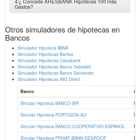
4:¿ Concede ARESBANK Hipotecas 100 más
Gastos?
Otros simuladores de hipotecas en
Bancos
Simulador Hipoteca BBVA
Simulador Hipotecas Bankia
Simulador Hipotecas Caixabank
Simulador Hipotecas Banco Sabadell
Simulador Hipotecas Banco Santander
Simulador Hipotecas ING Direct
Banco
Ci
Simular Hipoteca BANCO-BPI
MA
Simular Hipoteca PORTIGON-AG
MA
Simular Hipoteca BANCO-COOPERATIVO-ESPANOL
MA
Simular Hipoteca PRIVAT-BANK-DEGROOF
BA