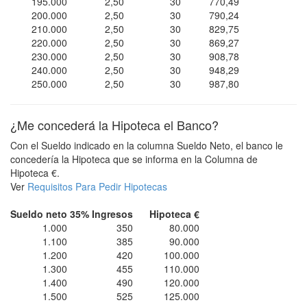
195.000
2,50
30
770,49
200.000
2,50
30
790,24
210.000
2,50
30
829,75
220.000
2,50
30
869,27
230.000
2,50
30
908,78
240.000
2,50
30
948,29
250.000
2,50
30
987,80
¿Me concederá la Hipoteca el Banco?
Con el Sueldo indicado en la columna Sueldo Neto, el banco le
concedería la Hipoteca que se informa en la Columna de
Hipoteca €.
Ver
Requisitos Para Pedir Hipotecas
Sueldo neto
35% Ingresos
Hipoteca €
1.000
350
80.000
1.100
385
90.000
1.200
420
100.000
1.300
455
110.000
1.400
490
120.000
1.500
525
125.000