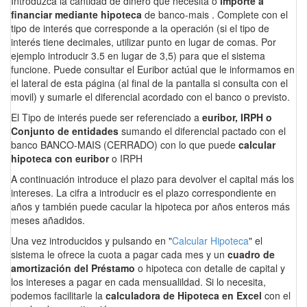
Introduzca la cantidad de dinero que necesita o
importe a
financiar mediante hipoteca
de banco-mais . Complete con el
tipo de interés que corresponde a la operación (si el tipo de
interés tiene decimales, utilizar punto en lugar de comas. Por
ejemplo introducir 3.5 en lugar de 3,5) para que el sistema
funcione. Puede consultar el Euribor actúal que le informamos en
el lateral de esta página (al final de la pantalla si consulta con el
movil) y sumarle el diferencial acordado con el banco o previsto.
El Tipo de interés puede ser referenciado a
euribor, IRPH o
Conjunto de entidades
sumando el diferencial pactado con el
banco BANCO-MAIS (CERRADO) con lo que puede
calcular
hipoteca con euribor
o IRPH
A continuación introduce el plazo para devolver el capital más los
intereses. La cifra a introducir es el plazo correspondiente en
años y también puede cacular la hipoteca por años enteros más
meses añadidos.
Una vez introducidos y pulsando en "
Calcular Hipoteca
" el
sistema le ofrece la cuota a pagar cada mes y un
cuadro de
amortización del Préstamo
o hipoteca con detalle de capital y
los intereses a pagar en cada mensualildad. Si lo necesita,
podemos facilitarle la
calculadora de Hipoteca en Excel
con el