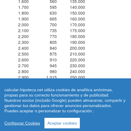
1.600
560
135.000
1.700
595
140.000
1.800
630
150.000
1.900
665
160.000
2.000
700
170.000
2.100
735
175.000
2.200
770
180.000
2.300
805
190.000
2.400
840
200.000
2.500
875
210.000
2.600
910
220.000
2.700
945
230.000
2.800
980
240.000
2.900
1.015
250.000
3.000
1.050
250.000
calcular-hipoteca.net utiliza cookies de analítica anónimas,
propias para su correcto funcionamiento y de publicidad.
Simuladores de hipotecas ® 2026 calcular-hipoteca.net
Home
|
Nuestros socios (incluido Google) pueden almacenar, compartir y
Calcular letra de hipoteca
|
Revisar hipoteca
|
Condiciones de uso
gestionar tus datos para ofrecer anuncios personalizados.
|
Aviso Legal
-
Puedes aceptar o personalizar tu configuración.:
|
Quienes Somos
|
Política de Cookies
| Email:
dimarinternet(arroba)gmail.com
Configurar Cookies
Aceptar cookies