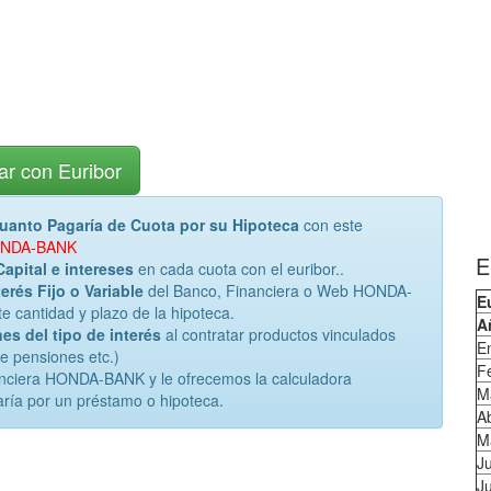
ar con Euribor
uanto Pagaría de Cuota por su Hipoteca
con este
 HONDA-BANK
E
Capital e intereses
en cada cuota con el euribor..
erés Fijo o Variable
del Banco, Financiera o Web HONDA-
E
 cantidad y plazo de la hipoteca.
A
es del tipo de interés
al contratar productos vinculados
E
de pensiones etc.)
F
anciera HONDA-BANK y le ofrecemos la calculadora
M
ría por un préstamo o hipoteca.
Ab
M
J
Ju