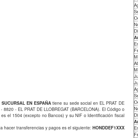
A
S
O
N
D
A
E
F
M
Ab
M
J
Ju
A
S
O
 SUCURSAL EN ESPAÑA
tiene su sede social en EL PRAT DE
N
- 8820 - EL PRAT DE LLOBREGAT (BARCELONA). El Código o
D
 el 1504 (excepto no Bancos) y su NIF o Identificación fiscal
A
 hacer transferencias y pagos es el siguiente:
HONDDEF1XXX
E
F