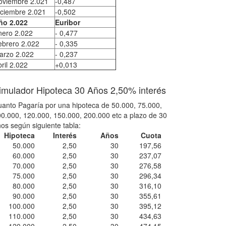
oviembre 2.021
-0,487
iciembre 2.021
-0,502
ño 2.022
Euribor
nero 2.022
- 0,477
ebrero 2.022
- 0,335
arzo 2.022
- 0,237
ril 2.022
+0,013
imulador Hipoteca 30 Años 2,50% interés
anto Pagaría por una hipoteca de 50.000, 75.000,
0.000, 120.000, 150.000, 200.000 etc a plazo de 30
os según siguiente tabla:
Hipoteca
Interés
Años
Cuota
50.000
2,50
30
197,56
60.000
2,50
30
237,07
70.000
2,50
30
276,58
75.000
2,50
30
296,34
80.000
2,50
30
316,10
90.000
2,50
30
355,61
100.000
2,50
30
395,12
110.000
2,50
30
434,63