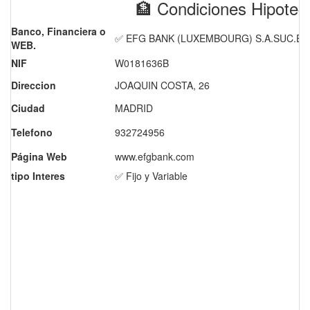
🏦 Condiciones Hipot
Banco, Financiera o
✅ EFG BANK (LUXEMBOURG) S.A.SUC.EN
WEB.
NIF
W0181636B
Direccion
JOAQUIN COSTA, 26
Ciudad
MADRID
Telefono
932724956
Página Web
www.efgbank.com
tipo Interes
✅ Fijo y Variable