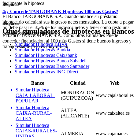
facilmente la hipoteca
Respuesta
4:¿ Concede TARGOBANK Hipotecas 100 más Gastos?
El Banco TARGOBANK S.A. cuando analice su préstamo
hipotecario calculará sus ingresos netos mensuales. La cuota a pagar
Respuesta
no debe pasar el 35% de los ingresos netos y tener como resto una
Otros simuladores de hipotecas en Bancos
cantidad suficinete para vivir.
El banco TARGOBANK S.A. como otras Entidades Puede
conceder financiación al 100 más Gastos si tiene buenos ingresos y
Simulador Hipoteca BBVA
trabajo estable pero es muy dificil.
Simulador Hipotecas Bankia
Simulador Hipotecas Caixabank
Simulador Hipotecas Banco Sabadell
Simulador Hipotecas Banco Santander
Simulador Hipotecas ING Direct
Banco
Ciudad
Web
Simular Hipoteca
MONDRAGON
CAJA-LABORAL-
www.cajalaboral.es
(GUIPUZCOA)
POPULAR
Simular Hipoteca
ALTEA
CAIXA-RURAL-
www.caixaltea.es
(ALICANTE)
ALTEA
Simular Hipoteca
CAJAS-RURALES-
ALMERIA
www.cajamar.es
UNIDAS -