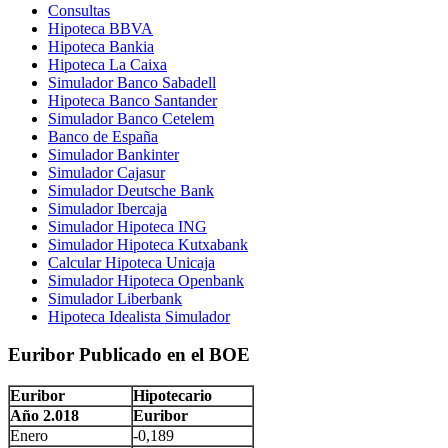
Consultas
Hipoteca BBVA
Hipoteca Bankia
Hipoteca La Caixa
Simulador Banco Sabadell
Hipoteca Banco Santander
Simulador Banco Cetelem
Banco de España
Simulador Bankinter
Simulador Cajasur
Simulador Deutsche Bank
Simulador Ibercaja
Simulador Hipoteca ING
Simulador Hipoteca Kutxabank
Calcular Hipoteca Unicaja
Simulador Hipoteca Openbank
Simulador Liberbank
Hipoteca Idealista Simulador
Euribor Publicado en el BOE
Euribor
Hipotecario
Año 2.018
Euribor
Enero
-0,189