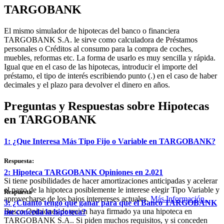
TARGOBANK
El mismo simulador de hipotecas del banco o financiera
TARGOBANK S.A. le sirve como calculadora de Préstamos
personales o Créditos al consumo para la compra de coches,
muebles, reformas etc. La forma de usarlo es muy sencilla y rápida.
Igual que en el caso de las hipotecas, introducir el importe del
préstamo, el tipo de interés escribiendo punto (.) en el caso de haber
decimales y el plazo para devolver el dinero en años.
Preguntas y Respuestas sobre Hipotecas
en TARGOBANK
1: ¿Que Interesa Más Tipo Fijo o Variable en TARGOBANK?
Respuesta:
2: Hipoteca TARGOBANK Opiniones en 2.021
Si tiene posibilidades de hacer amortizaciones anticipadas y acelerar
el pago de la hipoteca posiblemente le interese elegir Tipo Variable y
Respuesta
aprovecharse de los bajos interereses actuales.
Más Información...
3: ¿Cuanto tengo que ganar para que el Banco TARGOBANK
Busco Opiniones de quien haya firmado ya una hipoteca en
me conceda la hipoteca?
TARGOBANK S.A.. Si piden muchos requisitos, y si conceden