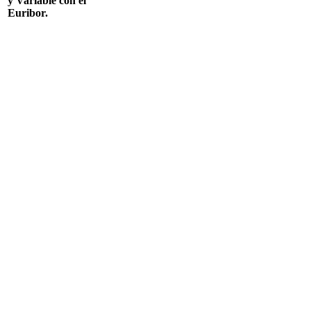
y Variable con el
Euribor.