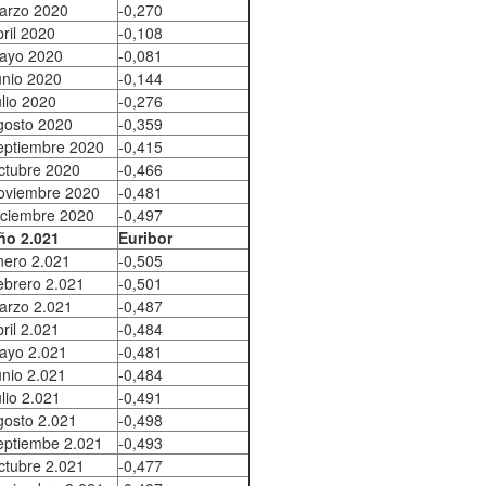
arzo 2020
-0,270
ril 2020
-0,108
ayo 2020
-0,081
unio 2020
-0,144
lio 2020
-0,276
gosto 2020
-0,359
eptiembre 2020
-0,415
ctubre 2020
-0,466
oviembre 2020
-0,481
iciembre 2020
-0,497
ño 2.021
Euribor
nero 2.021
-0,505
ebrero 2.021
-0,501
arzo 2.021
-0,487
ril 2.021
-0,484
ayo 2.021
-0,481
unio 2.021
-0,484
lio 2.021
-0,491
gosto 2.021
-0,498
eptiembe 2.021
-0,493
ctubre 2.021
-0,477