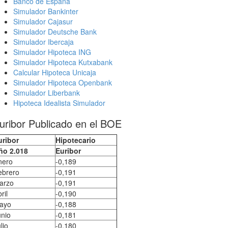
Banco de España
Simulador Bankinter
Simulador Cajasur
Simulador Deutsche Bank
Simulador Ibercaja
Simulador Hipoteca ING
Simulador Hipoteca Kutxabank
Calcular Hipoteca Unicaja
Simulador Hipoteca Openbank
Simulador Liberbank
Hipoteca Idealista Simulador
uribor Publicado en el BOE
uribor
Hipotecario
ño 2.018
Euribor
nero
-0,189
ebrero
-0,191
arzo
-0,191
ril
-0,190
ayo
-0,188
unio
-0,181
lio
-0,180