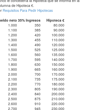
nco le concedería la Hipoteca que se informa en la
lumna de Hipoteca €.
er
Requisitos Para Pedir Hipotecas
ueldo neto
35% Ingresos
Hipoteca €
1.000
350
80.000
1.100
385
90.000
1.200
420
100.000
1.300
455
110.000
1.400
490
120.000
1.500
525
125.000
1.600
560
135.000
1.700
595
140.000
1.800
630
150.000
1.900
665
160.000
2.000
700
170.000
2.100
735
175.000
2.200
770
180.000
2.300
805
190.000
2.400
840
200.000
2.500
875
210.000
2.600
910
220.000
2.700
945
230.000