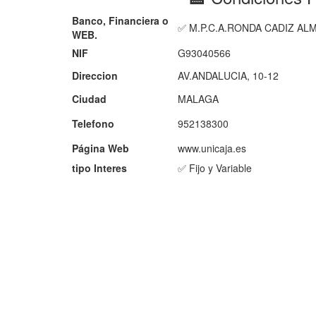
Banco, Financiera o
✅ M.P.C.A.RONDA CADIZ AL
WEB.
NIF
G93040566
Direccion
AV.ANDALUCIA, 10-12
Ciudad
MALAGA
Telefono
952138300
Página Web
www.unicaja.es
tipo Interes
✅ Fijo y Variable