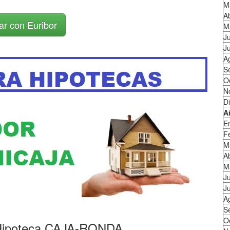
M
Ab
ar con Euribor
M
J
Ju
A
S
O
N
D
A
E
F
M
Ab
M
J
Ju
A
S
O
 Hipoteca CAJA-RONDA