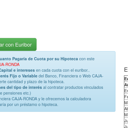
ar con Euribor
uanto Pagaría de Cuota por su Hipoteca
con este
CAJA-RONDA
E
Capital e intereses
en cada cuota con el euribor..
erés Fijo o Variable
del Banco, Financiera o Web CAJA-
E
te cantidad y plazo de la hipoteca.
A
es del tipo de interés
al contratar productos vinculados
E
de pensiones etc.)
F
anciera CAJA-RONDA y le ofrecemos la calculadora
M
ría por un préstamo o hipoteca.
Ab
M
J
Ju