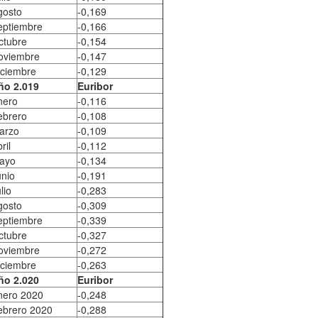
gosto
-0,169
eptiembre
-0,166
ctubre
-0,154
oviembre
-0,147
iciembre
-0,129
ño 2.019
Euribor
nero
-0,116
ebrero
-0,108
arzo
-0,109
ril
-0,112
ayo
-0,134
unio
-0,191
lio
-0,283
gosto
-0,309
eptiembre
-0,339
ctubre
-0,327
oviembre
-0,272
iciembre
-0,263
ño 2.020
Euribor
nero 2020
-0,248
ebrero 2020
-0,288