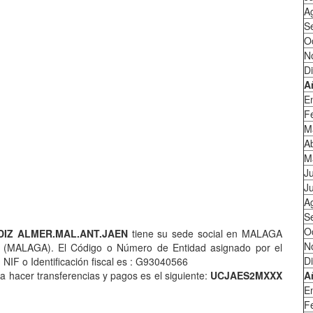
A
S
O
N
D
A
E
F
M
Ab
M
J
Ju
A
S
O
DIZ ALMER.MAL.ANT.JAEN
tiene su sede social en MALAGA
N
(MALAGA). El Código o Número de Entidad asignado por el
D
NIF o Identificación fiscal es : G93040566
 hacer transferencias y pagos es el siguiente:
UCJAES2MXXX
A
E
F