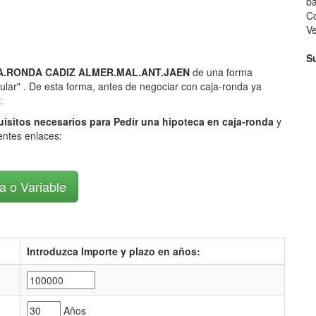
ba
Co
V
S
P.C.A.RONDA CADIZ ALMER.MAL.ANT.JAEN
de una forma
cular" . De esta forma, antes de negociar con caja-ronda ya
.
uisitos necesarios para Pedir una hipoteca en caja-ronda
y
ientes enlaces:
ja o Variable
Introduzca Importe y plazo en años:
Años