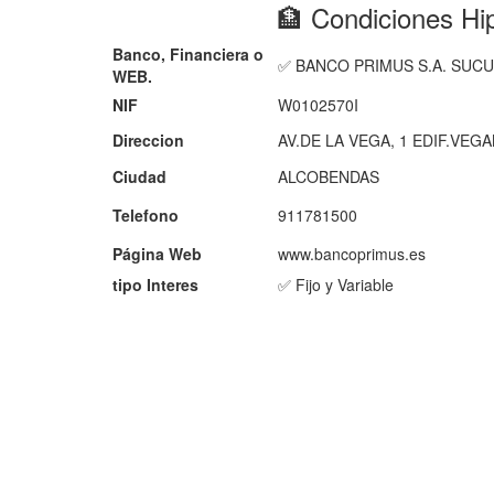
🏦 Condiciones 
Banco, Financiera o
✅ BANCO PRIMUS S.A. SUC
WEB.
NIF
W0102570I
Direccion
AV.DE LA VEGA, 1 EDIF.VEGA
Ciudad
ALCOBENDAS
Telefono
911781500
Página Web
www.bancoprimus.es
tipo Interes
✅ Fijo y Variable