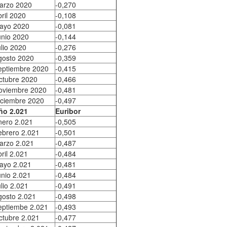
arzo 2020
-0,270
ril 2020
-0,108
ayo 2020
-0,081
unio 2020
-0,144
lio 2020
-0,276
gosto 2020
-0,359
eptiembre 2020
-0,415
ctubre 2020
-0,466
oviembre 2020
-0,481
iciembre 2020
-0,497
ño 2.021
Euribor
nero 2.021
-0,505
ebrero 2.021
-0,501
arzo 2.021
-0,487
ril 2.021
-0,484
ayo 2.021
-0,481
unio 2.021
-0,484
lio 2.021
-0,491
gosto 2.021
-0,498
eptiembe 2.021
-0,493
ctubre 2.021
-0,477