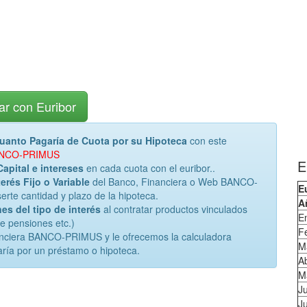
ar con Euribor
uanto Pagaría de Cuota por su Hipoteca
con este
 BANCO-PRIMUS
E
Capital e intereses
en cada cuota con el euribor..
erés Fijo o Variable
del Banco, Financiera o Web BANCO-
E
rte cantidad y plazo de la hipoteca.
A
es del tipo de interés
al contratar productos vinculados
E
de pensiones etc.)
F
nanciera BANCO-PRIMUS y le ofrecemos la calculadora
M
ría por un préstamo o hipoteca.
Ab
M
J
Ju