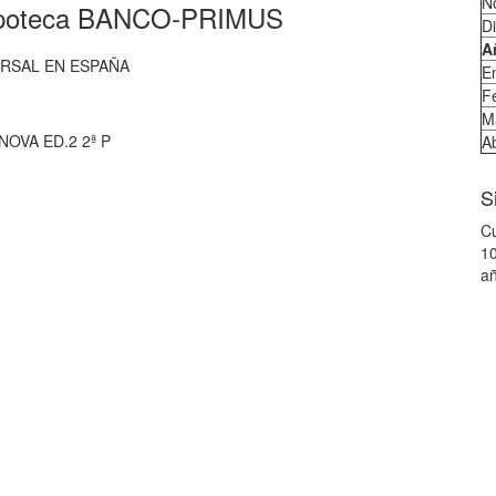
N
Hipoteca BANCO-PRIMUS
D
A
URSAL EN ESPAÑA
E
F
M
NOVA ED.2 2ª P
Ab
S
Cu
10
añ