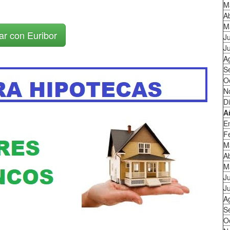
M
Ab
M
ar con Euribor
J
Ju
A
S
O
N
D
A
E
F
M
Ab
M
J
Ju
A
S
O