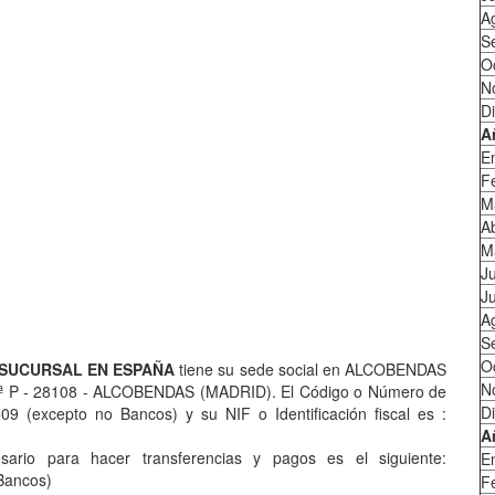
A
S
O
N
D
A
E
F
M
Ab
M
J
Ju
A
S
O
 SUCURSAL EN ESPAÑA
tiene su sede social en ALCOBENDAS
N
ª P - 28108 - ALCOBENDAS (MADRID). El Código o Número de
D
9 (excepto no Bancos) y su NIF o Identificación fiscal es :
A
rio para hacer transferencias y pagos es el siguiente:
E
Bancos)
F