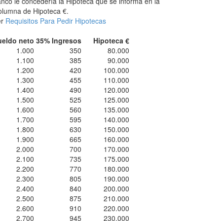
nco le concedería la Hipoteca que se informa en la
lumna de Hipoteca €.
er
Requisitos Para Pedir Hipotecas
ueldo neto
35% Ingresos
Hipoteca €
1.000
350
80.000
1.100
385
90.000
1.200
420
100.000
1.300
455
110.000
1.400
490
120.000
1.500
525
125.000
1.600
560
135.000
1.700
595
140.000
1.800
630
150.000
1.900
665
160.000
2.000
700
170.000
2.100
735
175.000
2.200
770
180.000
2.300
805
190.000
2.400
840
200.000
2.500
875
210.000
2.600
910
220.000
2.700
945
230.000