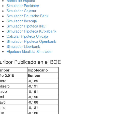
Banco de España
Simulador Bankinter
Simulador Cajasur
Simulador Deutsche Bank
Simulador Ibercaja
Simulador Hipoteca ING
Simulador Hipoteca Kutxabank
Calcular Hipoteca Unicaja
Simulador Hipoteca Openbank
Simulador Liberbank
Hipoteca Idealista Simulador
uribor Publicado en el BOE
uribor
Hipotecario
ño 2.018
Euribor
nero
-0,189
ebrero
-0,191
arzo
-0,191
ril
-0,190
ayo
-0,188
unio
-0,181
lio
-0,180