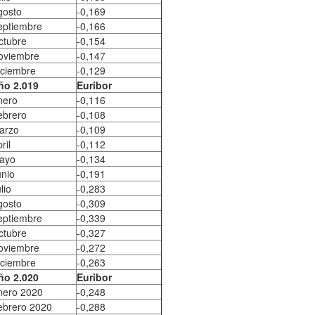
gosto
-0,169
eptiembre
-0,166
ctubre
-0,154
oviembre
-0,147
iciembre
-0,129
ño 2.019
Euribor
nero
-0,116
ebrero
-0,108
arzo
-0,109
ril
-0,112
ayo
-0,134
unio
-0,191
lio
-0,283
gosto
-0,309
eptiembre
-0,339
ctubre
-0,327
oviembre
-0,272
iciembre
-0,263
ño 2.020
Euribor
nero 2020
-0,248
ebrero 2020
-0,288