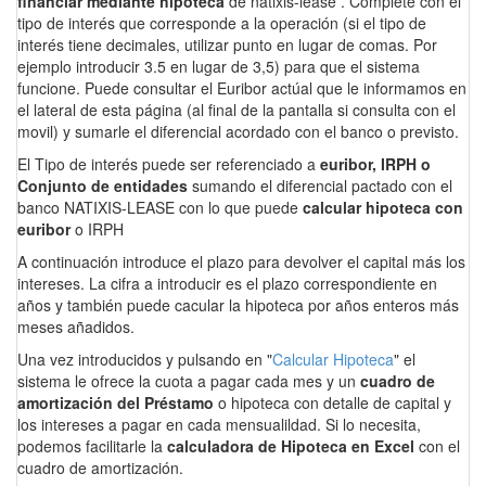
financiar mediante hipoteca
de natixis-lease . Complete con el
tipo de interés que corresponde a la operación (si el tipo de
interés tiene decimales, utilizar punto en lugar de comas. Por
ejemplo introducir 3.5 en lugar de 3,5) para que el sistema
funcione. Puede consultar el Euribor actúal que le informamos en
el lateral de esta página (al final de la pantalla si consulta con el
movil) y sumarle el diferencial acordado con el banco o previsto.
El Tipo de interés puede ser referenciado a
euribor, IRPH o
Conjunto de entidades
sumando el diferencial pactado con el
banco NATIXIS-LEASE con lo que puede
calcular hipoteca con
euribor
o IRPH
A continuación introduce el plazo para devolver el capital más los
intereses. La cifra a introducir es el plazo correspondiente en
años y también puede cacular la hipoteca por años enteros más
meses añadidos.
Una vez introducidos y pulsando en "
Calcular Hipoteca
" el
sistema le ofrece la cuota a pagar cada mes y un
cuadro de
amortización del Préstamo
o hipoteca con detalle de capital y
los intereses a pagar en cada mensualildad. Si lo necesita,
podemos facilitarle la
calculadora de Hipoteca en Excel
con el
cuadro de amortización.