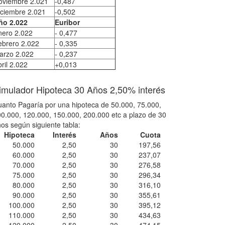
oviembre 2.021
-0,487
iciembre 2.021
-0,502
ño 2.022
Euribor
nero 2.022
- 0,477
ebrero 2.022
- 0,335
arzo 2.022
- 0,237
ril 2.022
+0,013
imulador Hipoteca 30 Años 2,50% interés
anto Pagaría por una hipoteca de 50.000, 75.000,
0.000, 120.000, 150.000, 200.000 etc a plazo de 30
os según siguiente tabla:
Hipoteca
Interés
Años
Cuota
50.000
2,50
30
197,56
60.000
2,50
30
237,07
70.000
2,50
30
276,58
75.000
2,50
30
296,34
80.000
2,50
30
316,10
90.000
2,50
30
355,61
100.000
2,50
30
395,12
110.000
2,50
30
434,63