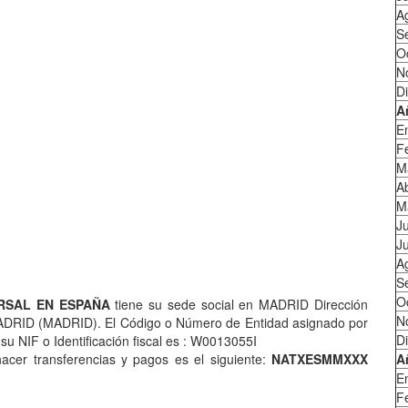
A
S
O
N
D
A
E
F
M
Ab
M
J
Ju
A
S
O
URSAL EN ESPAÑA
tiene su sede social en MADRID Dirección
N
RID (MADRID). El Código o Número de Entidad asignado por
D
u NIF o Identificación fiscal es : W0013055I
acer transferencias y pagos es el siguiente:
NATXESMMXXX
A
E
F