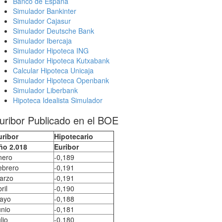
Banco de España
Simulador Bankinter
Simulador Cajasur
Simulador Deutsche Bank
Simulador Ibercaja
Simulador Hipoteca ING
Simulador Hipoteca Kutxabank
Calcular Hipoteca Unicaja
Simulador Hipoteca Openbank
Simulador Liberbank
Hipoteca Idealista Simulador
uribor Publicado en el BOE
uribor
Hipotecario
ño 2.018
Euribor
nero
-0,189
ebrero
-0,191
arzo
-0,191
ril
-0,190
ayo
-0,188
unio
-0,181
lio
-0,180