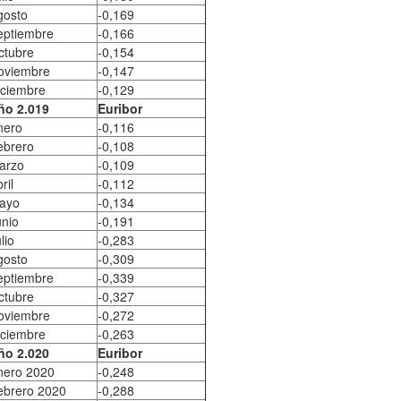
gosto
-0,169
eptiembre
-0,166
ctubre
-0,154
oviembre
-0,147
iciembre
-0,129
ño 2.019
Euribor
nero
-0,116
ebrero
-0,108
arzo
-0,109
ril
-0,112
ayo
-0,134
unio
-0,191
lio
-0,283
gosto
-0,309
eptiembre
-0,339
ctubre
-0,327
oviembre
-0,272
iciembre
-0,263
ño 2.020
Euribor
nero 2020
-0,248
ebrero 2020
-0,288