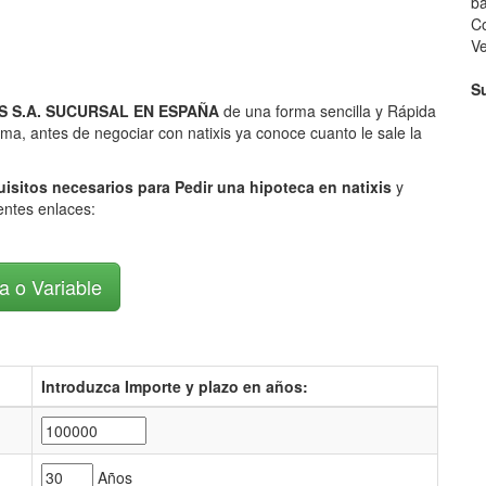
ba
Co
V
S
IXIS S.A. SUCURSAL EN ESPAÑA
de una forma sencilla y Rápida
rma, antes de negociar con natixis ya conoce cuanto le sale la
uisitos necesarios para Pedir una hipoteca en natixis
y
ientes enlaces:
ja o Variable
Introduzca Importe y plazo en años:
Años