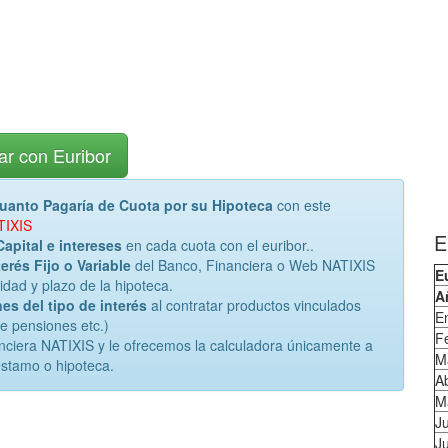
ar con Euribor
uanto Pagaría de Cuota por su Hipoteca
con este
TIXIS
E
Capital e intereses
en cada cuota con el euribor..
erés Fijo o Variable
del Banco, Financiera o Web NATIXIS
E
dad y plazo de la hipoteca.
A
es del tipo de interés
al contratar productos vinculados
E
de pensiones etc.)
F
nciera NATIXIS y le ofrecemos la calculadora únicamente a
M
éstamo o hipoteca.
Ab
M
J
Ju