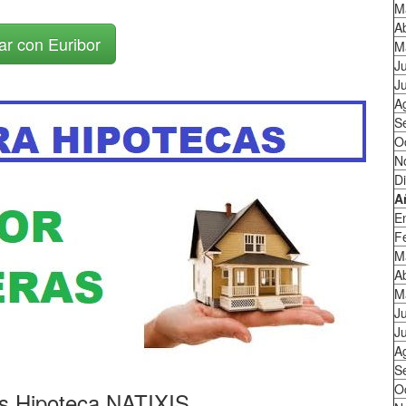
M
Ab
ar con Euribor
M
J
Ju
A
S
O
N
D
A
E
F
M
Ab
M
J
Ju
A
S
O
es Hipoteca NATIXIS