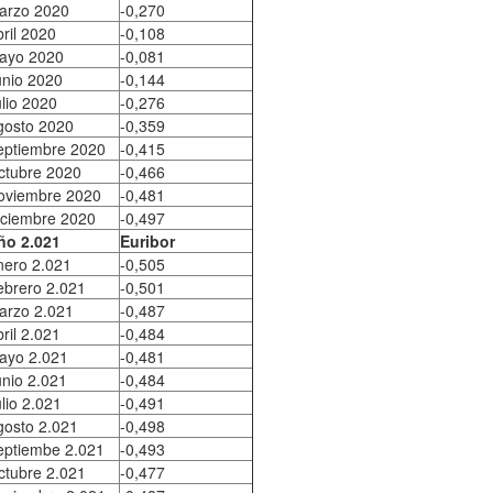
arzo 2020
-0,270
ril 2020
-0,108
ayo 2020
-0,081
unio 2020
-0,144
lio 2020
-0,276
gosto 2020
-0,359
eptiembre 2020
-0,415
ctubre 2020
-0,466
oviembre 2020
-0,481
iciembre 2020
-0,497
ño 2.021
Euribor
nero 2.021
-0,505
ebrero 2.021
-0,501
arzo 2.021
-0,487
ril 2.021
-0,484
ayo 2.021
-0,481
unio 2.021
-0,484
lio 2.021
-0,491
gosto 2.021
-0,498
eptiembe 2.021
-0,493
ctubre 2.021
-0,477