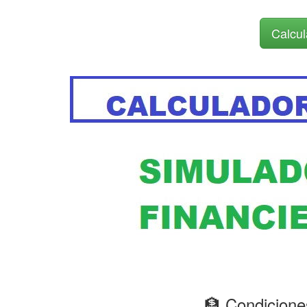
Calcul
🏦 Condicion