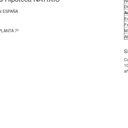
N
D
EN ESPAÑA
A
E
F
PLANTA 7º
M
Ab
S
Cu
10
añ