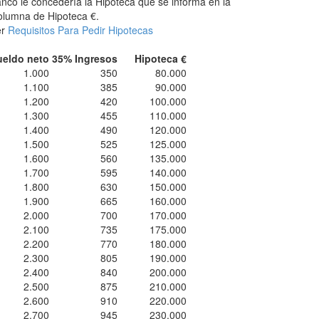
nco le concedería la Hipoteca que se informa en la
lumna de Hipoteca €.
er
Requisitos Para Pedir Hipotecas
ueldo neto
35% Ingresos
Hipoteca €
1.000
350
80.000
1.100
385
90.000
1.200
420
100.000
1.300
455
110.000
1.400
490
120.000
1.500
525
125.000
1.600
560
135.000
1.700
595
140.000
1.800
630
150.000
1.900
665
160.000
2.000
700
170.000
2.100
735
175.000
2.200
770
180.000
2.300
805
190.000
2.400
840
200.000
2.500
875
210.000
2.600
910
220.000
2.700
945
230.000