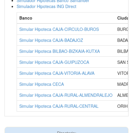
Simulador Hipotecas Banco Santander
Simulador Hipotecas ING Direct
Banco
Ciudad
Simular Hipoteca CAJA-CIRCULO-BUROS
BURGO
Simular Hipoteca CAJA-BADAJOZ
BADAJ
Simular Hipoteca BILBAO-BIZKAIA-KUTXA
BILBAO
Simular Hipoteca CAJA-GUIPUZOCA
SAN SE
Simular Hipoteca CAJA-VITORIA-ALAVA
VITORIA
Simular Hipoteca CECA
MADRI
Simular Hipoteca CAJA-RURAL-ALMENDRALEJO
ALMEND
Simular Hipoteca CAJA-RURAL-CENTRAL
ORIHUE