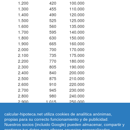
1.200
420
100.000
1.300
455
110.000
1.400
490
120.000
1.500
525
125.000
1.600
560
135.000
1.700
595
140.000
1.800
630
150.000
1.900
665
160.000
2.000
700
170.000
2.100
735
175.000
2.200
770
180.000
2.300
805
190.000
2.400
840
200.000
2.500
875
210.000
2.600
910
220.000
2.700
945
230.000
2.800
980
240.000
2.900
1.015
250.000
3.000
1.050
250.000
calcular-hipoteca.net utiliza cookies de analítica anónimas,
propias para su correcto funcionamiento y de publicidad.
Simuladores de hipotecas ® 2026 calcular-hipoteca.net
Home
|
Nuestros socios (incluido Google) pueden almacenar, compartir y
Calcular letra de hipoteca
|
Revisar hipoteca
|
Condiciones de uso
gestionar tus datos para ofrecer anuncios personalizados.