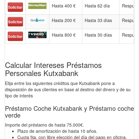
Hasta 400 €
Hasta 62 día
Respues
Solicitar
Hasta 200 €
Hasta 33 días
Respues
Solicitar
Hasta 800 €
Hasta 30 días
Respues
Solicitar
Calcular Intereses Préstamos
Personales Kutxabank
Elija entre los siguientes créditos que Kutxabank pone a
disposición de sus clientes en base al destino del dinero y de su
tipo de interés
Préstamo Coche Kutxabank y Préstamo coche
verde
Importe del préstamo de hasta 75.000€.
Plazo de amortización de hasta 10 años.
Cuota fija, con libre elección del día del pago en oficina.