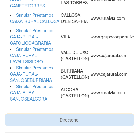
LAS TORRES
CANETETORRES
Simular Préstamos
CALLOSA
www.ruralvia.com
CAIXA-RURAL-CALLOSA
D'EN SARRIA
Simular Préstamos
CAJA-RURAL-
VILA
www.grupocooperativoc
CATOLICOAGRARIA
Simular Préstamos
VALL DE UXO
CAJA-RURAL-
www.cajarural.com
(CASTELLON)
LAVALLSISIDRO
Simular Préstamos
BURRIANA
CAJA-RURAL-
www.cajarural.com
(CASTELLON)
SANJOSEBURRIANA
Simular Préstamos
ALCORA
CAJA-RURAL-
www.ruralvia.com
(CASTELLON)
SANJOSEALCORA
Directorio: