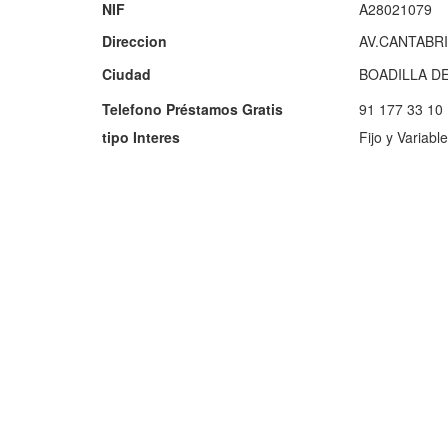
NIF
A28021079
Direccion
AV.CANTABR
Ciudad
BOADILLA D
Telefono Préstamos Gratis
91 177 33 10
tipo Interes
Fijo y Variable