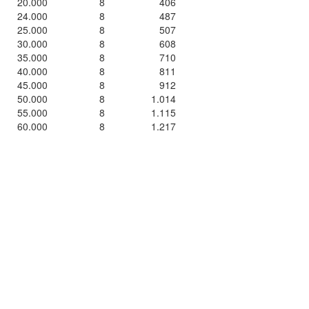
20.000
8
406
24.000
8
487
25.000
8
507
30.000
8
608
35.000
8
710
40.000
8
811
45.000
8
912
50.000
8
1.014
55.000
8
1.115
60.000
8
1.217