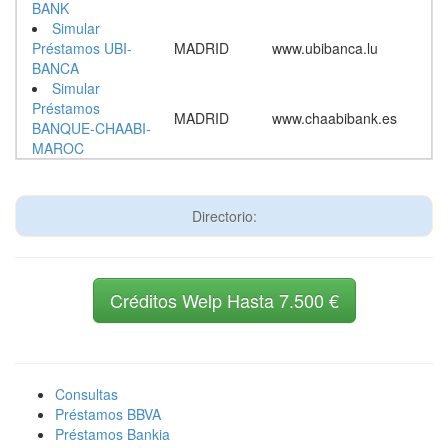
BANK
Simular
Préstamos UBI-
MADRID
www.ubibanca.lu
BANCA
Simular
Préstamos
MADRID
www.chaabibank.es
BANQUE-CHAABI-
MAROC
Directorio:
Créditos Welp Hasta 7.500 €
Consultas
Préstamos BBVA
Préstamos Bankia