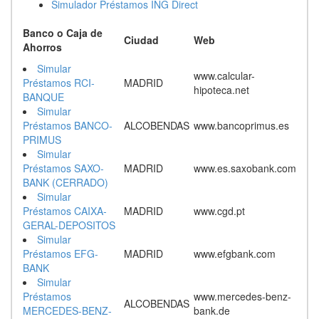
Simulador Préstamos ING Direct
Banco o Caja de
Ciudad
Web
Ahorros
Simular
www.calcular-
Préstamos RCI-
MADRID
hipoteca.net
BANQUE
Simular
Préstamos BANCO-
ALCOBENDAS
www.bancoprimus.es
PRIMUS
Simular
Préstamos SAXO-
MADRID
www.es.saxobank.com
BANK (CERRADO)
Simular
Préstamos CAIXA-
MADRID
www.cgd.pt
GERAL-DEPOSITOS
Simular
Préstamos EFG-
MADRID
www.efgbank.com
BANK
Simular
Préstamos
www.mercedes-benz-
ALCOBENDAS
MERCEDES-BENZ-
bank.de