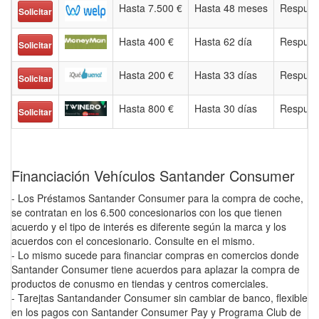
Hasta 7.500 €
Hasta 48 meses
Respues
Solicitar
Hasta 400 €
Hasta 62 día
Respues
Solicitar
Hasta 200 €
Hasta 33 días
Respues
Solicitar
Hasta 800 €
Hasta 30 días
Respues
Solicitar
Financiación Vehículos Santander Consumer
- Los Préstamos Santander Consumer para la compra de coche,
se contratan en los 6.500 concesionarios con los que tienen
acuerdo y el tipo de interés es diferente según la marca y los
acuerdos con el concesionario. Consulte en el mismo.
- Lo mismo sucede para financiar compras en comercios donde
Santander Consumer tiene acuerdos para aplazar la compra de
productos de conusmo en tiendas y centros comerciales.
- Tarejtas Santandander Consumer sin cambiar de banco, flexible
en los pagos con Santander Consumer Pay y Programa Club de