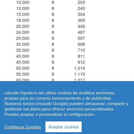
10.000
8
203
12.000
8
243
15.000
8
304
18.000
8
365
20.000
8
406
24.000
8
487
25.000
8
507
30.000
8
608
35.000
8
710
40.000
8
811
45.000
8
912
50.000
8
1.014
55.000
8
1.115
60.000
8
1.217
calcular-hipoteca.net utiliza cookies de analítica anónimas,
propias para su correcto funcionamiento y de publicidad.
Nuestros socios (incluido Google) pueden almacenar, compartir y
Simuladores de Préstamos ® 2026 calcular-hipoteca.net
Home
|
gestionar tus datos para ofrecer anuncios personalizados.
Calcular letra de hipoteca
|
Revisar hipoteca
|
Condiciones de uso
Puedes aceptar o personalizar tu configuración.:
-
Aviso Legal
-
|
Política de Cookies
| Email: dimarinternet(arroba)gmail.com
Configurar Cookies
Aceptar cookies