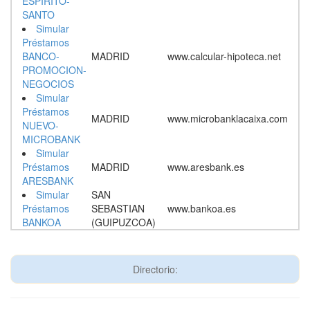
ESPIRITO-
SANTO
Simular
Préstamos
BANCO-
MADRID
www.calcular-hipoteca.net
PROMOCION-
NEGOCIOS
Simular
Préstamos
MADRID
www.microbanklacaixa.com
NUEVO-
MICROBANK
Simular
Préstamos
MADRID
www.aresbank.es
ARESBANK
Simular
SAN
Préstamos
SEBASTIAN
www.bankoa.es
BANKOA
(GUIPUZCOA)
Directorio: