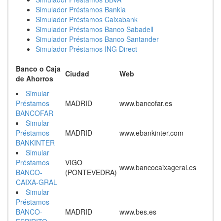
Simulador Préstamos Bankia
Simulador Préstamos Caixabank
Simulador Préstamos Banco Sabadell
Simulador Préstamos Banco Santander
Simulador Préstamos ING Direct
Banco o Caja
Ciudad
Web
de Ahorros
Simular
Préstamos
MADRID
www.bancofar.es
BANCOFAR
Simular
Préstamos
MADRID
www.ebankinter.com
BANKINTER
Simular
Préstamos
VIGO
www.bancocaixageral.es
BANCO-
(PONTEVEDRA)
CAIXA-GRAL
Simular
Préstamos
BANCO-
MADRID
www.bes.es