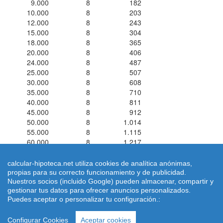
9.000
8
182
10.000
8
203
12.000
8
243
15.000
8
304
18.000
8
365
20.000
8
406
24.000
8
487
25.000
8
507
30.000
8
608
35.000
8
710
40.000
8
811
45.000
8
912
50.000
8
1.014
55.000
8
1.115
60.000
8
1.217
calcular-hipoteca.net utiliza cookies de analítica anónimas,
propias para su correcto funcionamiento y de publicidad.
Nuestros socios (incluido Google) pueden almacenar, compartir y
Simuladores de Préstamos ® 2026 calcular-hipoteca.net
Home
|
gestionar tus datos para ofrecer anuncios personalizados.
Calcular letra de hipoteca
|
Revisar hipoteca
|
Condiciones de uso
Puedes aceptar o personalizar tu configuración.:
-
Aviso Legal
-
|
Política de Cookies
| Email: dimarinternet(arroba)gmail.com
Configurar Cookies
Aceptar cookies