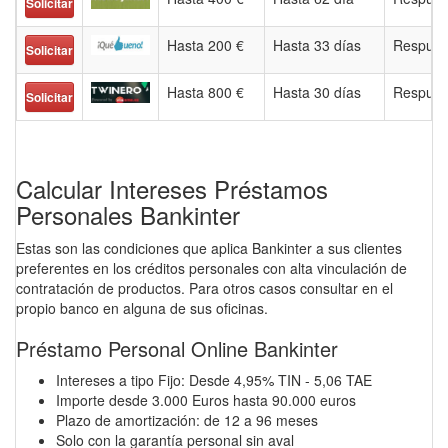
Solicitar
Hasta 200 €
Hasta 33 días
Respues
Solicitar
Hasta 800 €
Hasta 30 días
Respues
Solicitar
Calcular Intereses Préstamos
Personales Bankinter
Estas son las condiciones que aplica Bankinter a sus clientes
preferentes en los créditos personales con alta vinculación de
contratación de productos. Para otros casos consultar en el
propio banco en alguna de sus oficinas.
Préstamo Personal Online Bankinter
Intereses a tipo Fijo: Desde 4,95% TIN - 5,06 TAE
Importe desde 3.000 Euros hasta 90.000 euros
Plazo de amortización: de 12 a 96 meses
Solo con la garantía personal sin aval