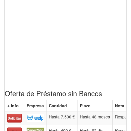
Oferta de Préstamo sin Bancos
+ Info
Empresa
Cantidad
Plazo
Nota
Hasta 7.500 €
Hasta 48 meses
Respues
Solicitar
Hasta 400 €
Hasta 62 día
Respues