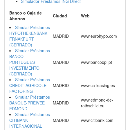
Simulador Préstamos ING Direct
Banco o Caja de
Ciudad
Web
Ahorros
Simular Préstamos
HYPOTHEKENBANK-
MADRID
www.eurohypo.com
FRNAKFURT
(CERRADO)
Simular Préstamos
BANCO-
PORTUGUES-
MADRID
www.bancobpi.pt
INVESTIMENTO
(CERRADO)
Simular Préstamos
CREDIT-AGRICOLE-
MADRID
www.ca-leasing.es
FACTORING
Simular Préstamos
www.edmond-de-
BANQUE-PREIVEE
MADRID
rothschild.eu
EDMOND
Simular Préstamos
CITIBANK-
MADRID
www.citibank.com
INTERNACIONAL