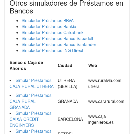
Otros simuladores de Préstamos en
Bancos
Simulador Préstamos BBVA
Simulador Préstamos Bankia
Simulador Préstamos Caixabank
Simulador Préstamos Banco Sabadell
Simulador Préstamos Banco Santander
Simulador Préstamos ING Direct
Banco o Caja de
Ciudad
Web
Ahorros
Simular Préstamos
UTRERA
www.ruralvia.com
CAJA-RURAL-UTRERA
(SEVILLA)
utrera
Simular Préstamos
CAJA-RURAL-
GRANADA
www.cararural.com
GRANADA
Simular Préstamos
www.caja-
CAIXA-CREDIT-
BARCELONA
ingenieros.es
ENGINYERS
Simular Préstamos