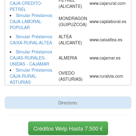
PETREL
CAJA-CREDITO-
www.cajarural.com
(ALICANTE)
PETREL
Simular Préstamos
MONDRAGON
CAJA-LABORAL-
www.cajalaboral.es
(GUIPUZCOA)
POPULAR
Simular Préstamos
ALTEA
www.caixaltea.es
CAIXA-RURAL-ALTEA
(ALICANTE)
Simular Préstamos
CAJAS-RURALES-
ALMERIA
www.cajamar.es
UNIDAS - CAJAMAR
Simular Préstamos
OVIEDO
CAJA-RURAL-
www.ruralvia.com
(ASTURIAS)
ASTURIAS
Directorio:
Créditos Welp Hasta 7.500 €