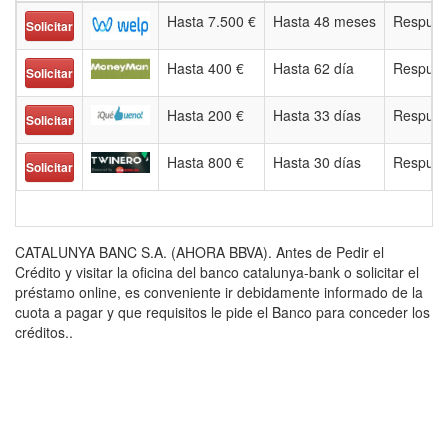
Hasta 7.500 €
Hasta 48 meses
Respues
Solicitar
Hasta 400 €
Hasta 62 día
Respues
Solicitar
Hasta 200 €
Hasta 33 días
Respues
Solicitar
Hasta 800 €
Hasta 30 días
Respues
Solicitar
CATALUNYA BANC S.A. (AHORA BBVA). Antes de Pedir el
Crédito y visitar la oficina del banco catalunya-bank o solicitar el
préstamo online, es conveniente ir debidamente informado de la
cuota a pagar y que requisitos le pide el Banco para conceder los
créditos..