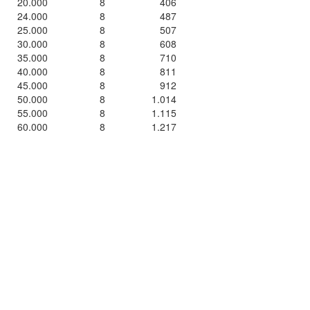
20.000
8
406
24.000
8
487
25.000
8
507
30.000
8
608
35.000
8
710
40.000
8
811
45.000
8
912
50.000
8
1.014
55.000
8
1.115
60.000
8
1.217