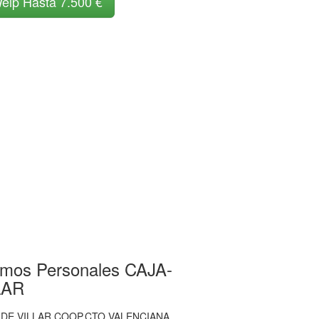
elp Hasta 7.500 €
amos Personales CAJA-
LAR
 DE VILLAR COOP.CTO.VALENCIANA