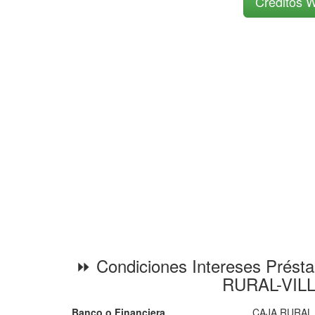
Créditos W
⏩ Condiciones Intereses Prést
RURAL-VIL
Banco o Financiera
CAJA RURAL