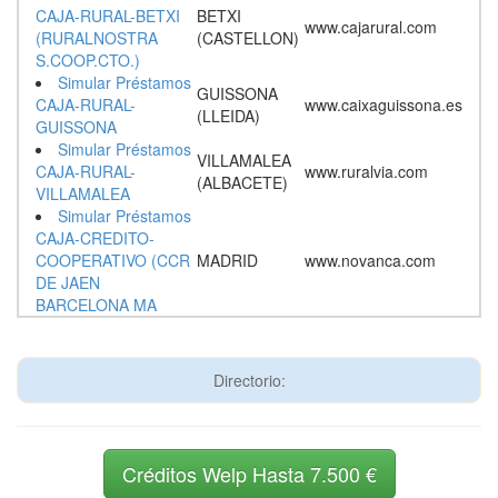
CAJA-RURAL-BETXI
BETXI
www.cajarural.com
(RURALNOSTRA
(CASTELLON)
S.COOP.CTO.)
Simular Préstamos
GUISSONA
CAJA-RURAL-
www.caixaguissona.es
(LLEIDA)
GUISSONA
Simular Préstamos
VILLAMALEA
CAJA-RURAL-
www.ruralvia.com
(ALBACETE)
VILLAMALEA
Simular Préstamos
CAJA-CREDITO-
COOPERATIVO (CCR
MADRID
www.novanca.com
DE JAEN
BARCELONA MA
Directorio:
Créditos Welp Hasta 7.500 €