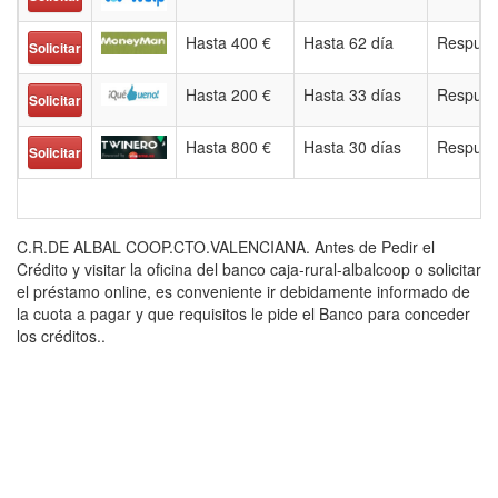
Hasta 400 €
Hasta 62 día
Respues
Solicitar
Hasta 200 €
Hasta 33 días
Respues
Solicitar
Hasta 800 €
Hasta 30 días
Respues
Solicitar
C.R.DE ALBAL COOP.CTO.VALENCIANA. Antes de Pedir el
Crédito y visitar la oficina del banco caja-rural-albalcoop o solicitar
el préstamo online, es conveniente ir debidamente informado de
la cuota a pagar y que requisitos le pide el Banco para conceder
los créditos..