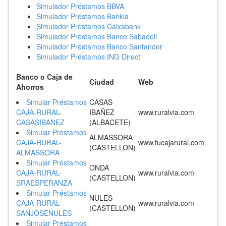
Simulador Préstamos BBVA
Simulador Préstamos Bankia
Simulador Préstamos Caixabank
Simulador Préstamos Banco Sabadell
Simulador Préstamos Banco Santander
Simulador Préstamos ING Direct
Banco o Caja de
Ciudad
Web
Ahorros
Simular Préstamos
CASAS
CAJA-RURAL-
IBAÑEZ
www.ruralvia.com
CASASIBANEZ
(ALBACETE)
Simular Préstamos
ALMASSORA
CAJA-RURAL-
www.tucajarural.com
(CASTELLON)
ALMASSORA
Simular Préstamos
ONDA
CAJA-RURAL-
www.ruralvia.com
(CASTELLON)
SRAESPERANZA
Simular Préstamos
NULES
CAJA-RURAL-
www.ruralvia.com
(CASTELLON)
SANJOSENULES
Simular Préstamos