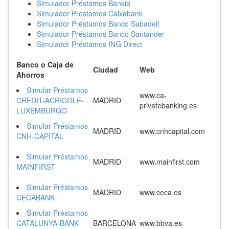
Simulador Préstamos Bankia
Simulador Préstamos Caixabank
Simulador Préstamos Banco Sabadell
Simulador Préstamos Banco Santander
Simulador Préstamos ING Direct
Banco o Caja de
Ciudad
Web
Ahorros
Simular Préstamos
www.ca-
CREDIT-ACRICOLE-
MADRID
privatebanking.es
LUXEMBURGO
Simular Préstamos
MADRID
www.cnhcapital.com
CNH-CAPITAL
Simular Préstamos
MADRID
www.mainfirst.com
MAINFIRST
Simular Préstamos
MADRID
www.ceca.es
CECABANK
Simular Préstamos
CATALUNYA-BANK
BARCELONA
www.bbva.es