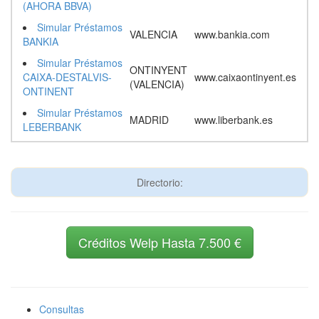
(AHORA BBVA)
Simular Préstamos
VALENCIA
www.bankia.com
BANKIA
Simular Préstamos
ONTINYENT
CAIXA-DESTALVIS-
www.caixaontinyent.es
(VALENCIA)
ONTINENT
Simular Préstamos
MADRID
www.liberbank.es
LEBERBANK
Directorio:
Créditos Welp Hasta 7.500 €
Consultas