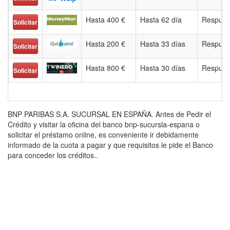
Hasta 400 €
Hasta 62 día
Respues
Solicitar
Hasta 200 €
Hasta 33 días
Respues
Solicitar
Hasta 800 €
Hasta 30 días
Respues
Solicitar
BNP PARIBAS S.A. SUCURSAL EN ESPAÑA. Antes de Pedir el
Crédito y visitar la oficina del banco bnp-sucursla-espana o
solicitar el préstamo online, es conveniente ir debidamente
informado de la cuota a pagar y que requisitos le pide el Banco
para conceder los créditos..