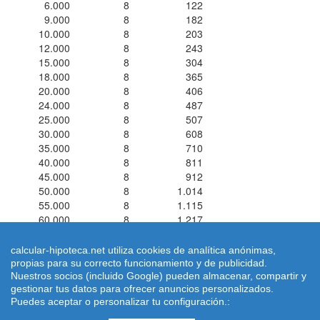
6.000
8
122
9.000
8
182
10.000
8
203
12.000
8
243
15.000
8
304
18.000
8
365
20.000
8
406
24.000
8
487
25.000
8
507
30.000
8
608
35.000
8
710
40.000
8
811
45.000
8
912
50.000
8
1.014
55.000
8
1.115
60.000
8
1.217
calcular-hipoteca.net utiliza cookies de analítica anónimas,
propias para su correcto funcionamiento y de publicidad.
Nuestros socios (incluido Google) pueden almacenar, compartir y
Simuladores de Préstamos ® 2026 calcular-hipoteca.net
Home
|
gestionar tus datos para ofrecer anuncios personalizados.
Calcular letra de hipoteca
|
Revisar hipoteca
|
Condiciones de uso
Puedes aceptar o personalizar tu configuración.:
-
Aviso Legal
-