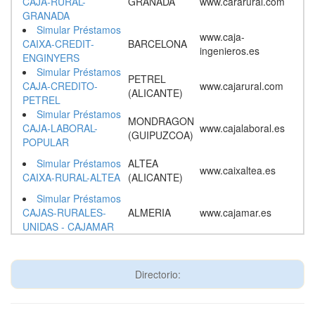
CAJA-RURAL-
GRANADA
www.cararural.com
GRANADA
Simular Préstamos
www.caja-
CAIXA-CREDIT-
BARCELONA
ingenieros.es
ENGINYERS
Simular Préstamos
PETREL
CAJA-CREDITO-
www.cajarural.com
(ALICANTE)
PETREL
Simular Préstamos
MONDRAGON
CAJA-LABORAL-
www.cajalaboral.es
(GUIPUZCOA)
POPULAR
Simular Préstamos
ALTEA
www.caixaltea.es
CAIXA-RURAL-ALTEA
(ALICANTE)
Simular Préstamos
CAJAS-RURALES-
ALMERIA
www.cajamar.es
UNIDAS - CAJAMAR
Directorio: