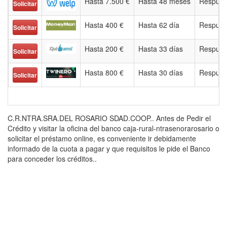
Hasta 7.500 €
Hasta 48 meses
Respues
Solicitar
Hasta 400 €
Hasta 62 día
Respues
Solicitar
Hasta 200 €
Hasta 33 días
Respues
Solicitar
Hasta 800 €
Hasta 30 días
Respues
Solicitar
C.R.NTRA.SRA.DEL ROSARIO SDAD.COOP.. Antes de Pedir el
Crédito y visitar la oficina del banco caja-rural-ntrasenorarosario o
solicitar el préstamo online, es conveniente ir debidamente
informado de la cuota a pagar y que requisitos le pide el Banco
para conceder los créditos..