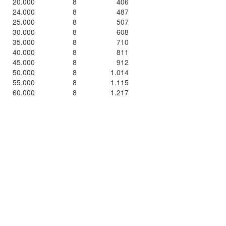
20.000
8
406
24.000
8
487
25.000
8
507
30.000
8
608
35.000
8
710
40.000
8
811
45.000
8
912
50.000
8
1.014
55.000
8
1.115
60.000
8
1.217