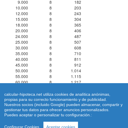
9.000
8
182
10.000
8
203
12.000
8
243
15.000
8
304
18.000
8
365
20.000
8
406
24.000
8
487
25.000
8
507
30.000
8
608
35.000
8
710
40.000
8
811
45.000
8
912
50.000
8
1.014
55.000
8
1.115
60.000
8
1.217
calcular-hipoteca.net utiliza cookies de analítica anónimas,
propias para su correcto funcionamiento y de publicidad.
Nuestros socios (incluido Google) pueden almacenar, compartir y
Simuladores de Préstamos ® 2026 calcular-hipoteca.net
Home
|
gestionar tus datos para ofrecer anuncios personalizados.
Calcular letra de hipoteca
|
Revisar hipoteca
|
Condiciones de uso
Puedes aceptar o personalizar tu configuración.:
-
Aviso Legal
-
|
Política de Cookies
| Email: dimarinternet(arroba)gmail.com
Configurar Cookies
Aceptar cookies