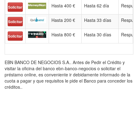
Hasta 400 €
Hasta 62 día
Respues
Solicitar
Hasta 200 €
Hasta 33 días
Respues
Solicitar
Hasta 800 €
Hasta 30 días
Respues
Solicitar
EBN BANCO DE NEGOCIOS S.A.. Antes de Pedir el Crédito y
visitar la oficina del banco ebn-banco-negocios o solicitar el
préstamo online, es conveniente ir debidamente informado de la
cuota a pagar y que requisitos le pide el Banco para conceder los
créditos..