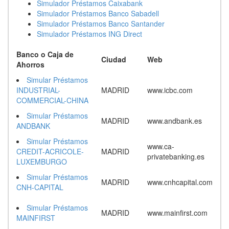
Simulador Préstamos Caixabank
Simulador Préstamos Banco Sabadell
Simulador Préstamos Banco Santander
Simulador Préstamos ING Direct
Banco o Caja de
Ciudad
Web
Ahorros
Simular Préstamos
INDUSTRIAL-
MADRID
www.icbc.com
COMMERCIAL-CHINA
Simular Préstamos
MADRID
www.andbank.es
ANDBANK
Simular Préstamos
www.ca-
CREDIT-ACRICOLE-
MADRID
privatebanking.es
LUXEMBURGO
Simular Préstamos
MADRID
www.cnhcapital.com
CNH-CAPITAL
Simular Préstamos
MADRID
www.mainfirst.com
MAINFIRST