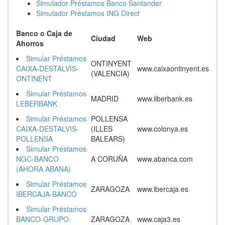
Simulador Préstamos Banco Santander
Simulador Préstamos ING Direct
Banco o Caja de
Ciudad
Web
Ahorros
Simular Préstamos
ONTINYENT
CAIXA-DESTALVIS-
www.caixaontinyent.es
(VALENCIA)
ONTINENT
Simular Préstamos
MADRID
www.liberbank.es
LEBERBANK
Simular Préstamos
POLLENSA
CAIXA-DESTALVIS-
(ILLES
www.colonya.es
POLLENSA
BALEARS)
Simular Préstamos
NGC-BANCO
A CORUÑA
www.abanca.com
(AHORA ABANA)
Simular Préstamos
ZARAGOZA
www.ibercaja.es
IBERCAJA-BANCO
Simular Préstamos
BANCO-GRUPO-
ZARAGOZA
www.caja3.es