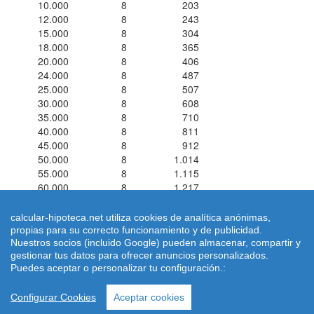
10.000
8
203
12.000
8
243
15.000
8
304
18.000
8
365
20.000
8
406
24.000
8
487
25.000
8
507
30.000
8
608
35.000
8
710
40.000
8
811
45.000
8
912
50.000
8
1.014
55.000
8
1.115
60.000
8
1.217
calcular-hipoteca.net utiliza cookies de analítica anónimas,
propias para su correcto funcionamiento y de publicidad.
Nuestros socios (incluido Google) pueden almacenar, compartir y
Simuladores de Préstamos ® 2026 calcular-hipoteca.net
Home
|
gestionar tus datos para ofrecer anuncios personalizados.
Calcular letra de hipoteca
|
Revisar hipoteca
|
Condiciones de uso
Puedes aceptar o personalizar tu configuración.:
-
Aviso Legal
-
|
Política de Cookies
| Email: dimarinternet(arroba)gmail.com
Configurar Cookies
Aceptar cookies