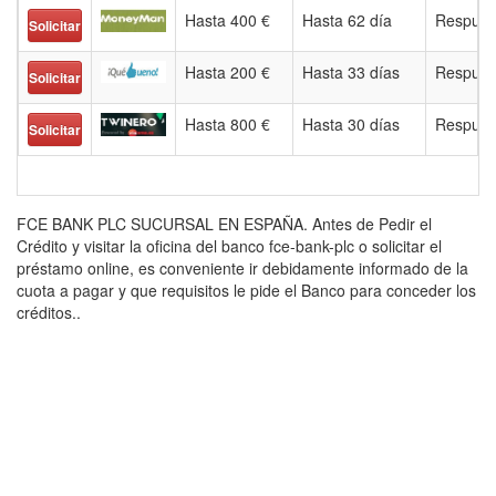
Hasta 400 €
Hasta 62 día
Respues
Solicitar
Hasta 200 €
Hasta 33 días
Respues
Solicitar
Hasta 800 €
Hasta 30 días
Respues
Solicitar
FCE BANK PLC SUCURSAL EN ESPAÑA. Antes de Pedir el
Crédito y visitar la oficina del banco fce-bank-plc o solicitar el
préstamo online, es conveniente ir debidamente informado de la
cuota a pagar y que requisitos le pide el Banco para conceder los
créditos..