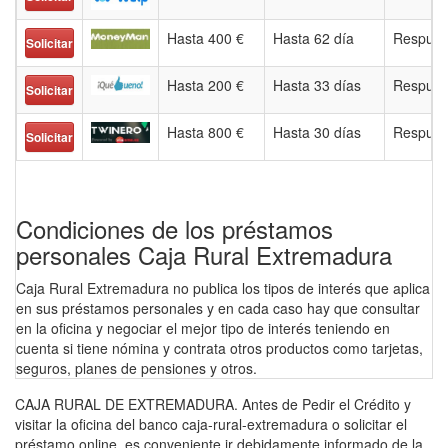
Hasta 400 €
Hasta 62 día
Respues
Solicitar
Hasta 200 €
Hasta 33 días
Respues
Solicitar
Hasta 800 €
Hasta 30 días
Respues
Solicitar
Condiciones de los préstamos
personales Caja Rural Extremadura
Caja Rural Extremadura no publica los tipos de interés que aplica
en sus préstamos personales y en cada caso hay que consultar
en la oficina y negociar el mejor tipo de interés teniendo en
cuenta si tiene nómina y contrata otros productos como tarjetas,
seguros, planes de pensiones y otros.
CAJA RURAL DE EXTREMADURA. Antes de Pedir el Crédito y
visitar la oficina del banco caja-rural-extremadura o solicitar el
préstamo online, es conveniente ir debidamente informado de la