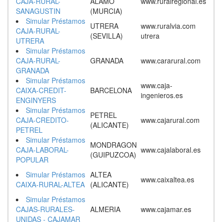
CAJA-RURAL-
ALAMO
www.ruralregional.es
SANAGUSTIN
(MURCIA)
Simular Préstamos
UTRERA
www.ruralvia.com
CAJA-RURAL-
(SEVILLA)
utrera
UTRERA
Simular Préstamos
CAJA-RURAL-
GRANADA
www.cararural.com
GRANADA
Simular Préstamos
www.caja-
CAIXA-CREDIT-
BARCELONA
ingenieros.es
ENGINYERS
Simular Préstamos
PETREL
CAJA-CREDITO-
www.cajarural.com
(ALICANTE)
PETREL
Simular Préstamos
MONDRAGON
CAJA-LABORAL-
www.cajalaboral.es
(GUIPUZCOA)
POPULAR
Simular Préstamos
ALTEA
www.caixaltea.es
CAIXA-RURAL-ALTEA
(ALICANTE)
Simular Préstamos
CAJAS-RURALES-
ALMERIA
www.cajamar.es
UNIDAS - CAJAMAR