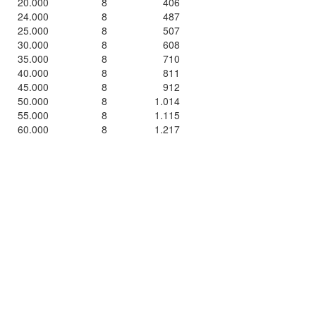
20.000
8
406
24.000
8
487
25.000
8
507
30.000
8
608
35.000
8
710
40.000
8
811
45.000
8
912
50.000
8
1.014
55.000
8
1.115
60.000
8
1.217