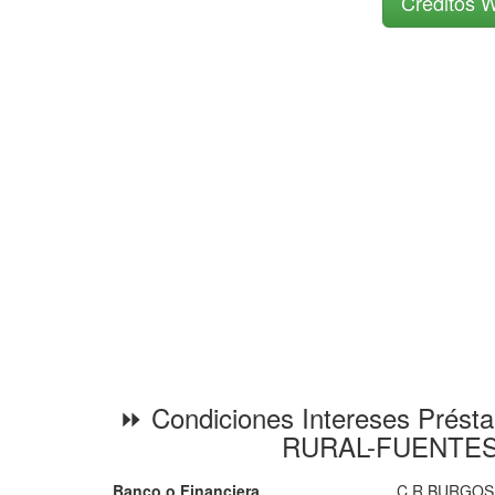
Créditos W
⏩ Condiciones Intereses Prést
RURAL-FUENTE
Banco o Financiera
C.R.BURGOS