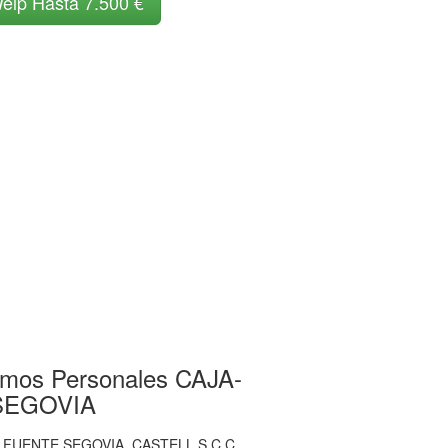
elp Hasta 7.500 €
amos Personales CAJA-
SEGOVIA
 FUENTE.SEGOVIA, CASTELL.S.C.C