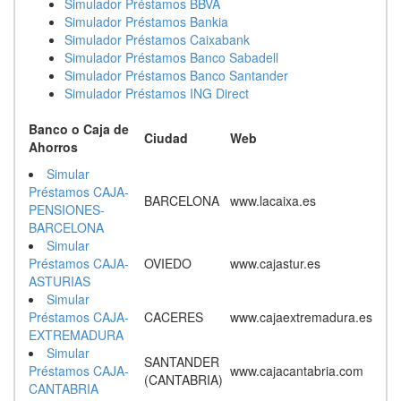
Simulador Préstamos BBVA
Simulador Préstamos Bankia
Simulador Préstamos Caixabank
Simulador Préstamos Banco Sabadell
Simulador Préstamos Banco Santander
Simulador Préstamos ING Direct
Banco o Caja de
Ciudad
Web
Ahorros
Simular
Préstamos CAJA-
BARCELONA
www.lacaixa.es
PENSIONES-
BARCELONA
Simular
Préstamos CAJA-
OVIEDO
www.cajastur.es
ASTURIAS
Simular
Préstamos CAJA-
CACERES
www.cajaextremadura.es
EXTREMADURA
Simular
SANTANDER
Préstamos CAJA-
www.cajacantabria.com
(CANTABRIA)
CANTABRIA