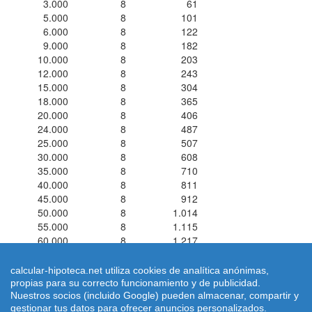
3.000
8
61
5.000
8
101
6.000
8
122
9.000
8
182
10.000
8
203
12.000
8
243
15.000
8
304
18.000
8
365
20.000
8
406
24.000
8
487
25.000
8
507
30.000
8
608
35.000
8
710
40.000
8
811
45.000
8
912
50.000
8
1.014
55.000
8
1.115
60.000
8
1.217
calcular-hipoteca.net utiliza cookies de analítica anónimas,
propias para su correcto funcionamiento y de publicidad.
Nuestros socios (incluido Google) pueden almacenar, compartir y
Simuladores de Préstamos ® 2026 calcular-hipoteca.net
Home
|
gestionar tus datos para ofrecer anuncios personalizados.