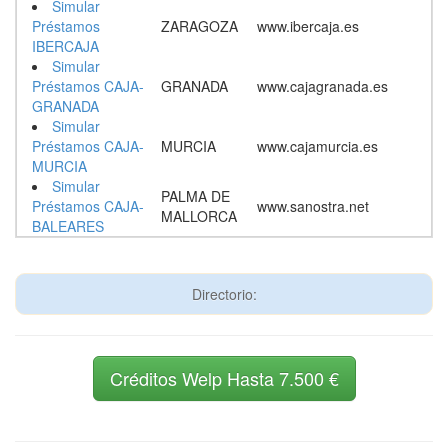
Simular
Préstamos
ZARAGOZA
www.ibercaja.es
IBERCAJA
Simular
Préstamos CAJA-
GRANADA
www.cajagranada.es
GRANADA
Simular
Préstamos CAJA-
MURCIA
www.cajamurcia.es
MURCIA
Simular
PALMA DE
Préstamos CAJA-
www.sanostra.net
MALLORCA
BALEARES
Directorio:
Créditos Welp Hasta 7.500 €