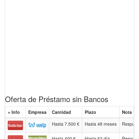
Oferta de Préstamo sin Bancos
+ Info
Empresa
Cantidad
Plazo
Nota
Hasta 7.500 €
Hasta 48 meses
Respues
Solicitar
Hasta 400 €
Hasta 62 día
Respues