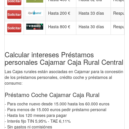
Solicitar
Hasta 200 €
Hasta 33 días
Respues
Solicitar
Hasta 800 €
Hasta 30 días
Respues
Solicitar
Calcular intereses Préstamos
personales Cajamar Caja Rural Central
Las Cajas rurales están asociadas en Cajamar para la concesión
de los préstamos personales, crédito coche y préstamos al
consumo:
Préstamo Coche Cajamar Caja Rural
- Para coche nuevo desde 15.000 hasta los 60.000 euros
- Para menos de 15.000 euros pedir préstamo personal
- Hasta los 120 meses para pagar
- Interés fijo TIN 5,95% - TAE 6,11%
- Sin gastos ni comisiónes