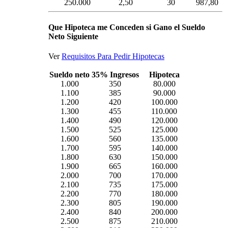
250.000
2,50
30
987,80
Que Hipoteca me Conceden si Gano el Sueldo
Neto Siguiente
Ver
Requisitos Para Pedir Hipotecas
Sueldo neto
35% Ingresos
Hipoteca
1.000
350
80.000
1.100
385
90.000
1.200
420
100.000
1.300
455
110.000
1.400
490
120.000
1.500
525
125.000
1.600
560
135.000
1.700
595
140.000
1.800
630
150.000
1.900
665
160.000
2.000
700
170.000
2.100
735
175.000
2.200
770
180.000
2.300
805
190.000
2.400
840
200.000
2.500
875
210.000